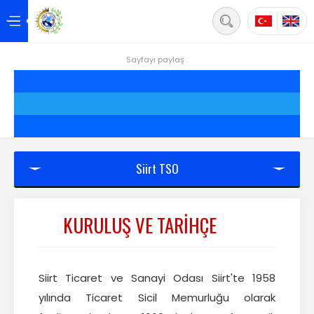
Back
Anasayfa
Sayfayı paylaş :
Hakkımızda
Hizmetler
Projeler
Siirt TSO
Siirt
KURULUŞ VE TARİHÇE
Yönetim
Üyelik
Siirt Ticaret ve Sanayi Odası Siirt'te 1958
Mevzuat
yılında Ticaret Sicil Memurluğu olarak