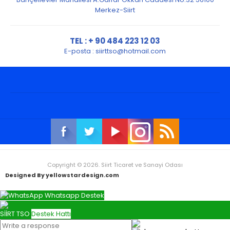
Merkez-Siirt
TEL : + 90 484 223 12 03
E-posta :
siirttso@hotmail.com
Copyright © 2026. Siirt Ticaret ve Sanayi Odası
Designed By yellowstardesign.com
Whatsapp Destek
SİİRT TSO
Destek Hattı