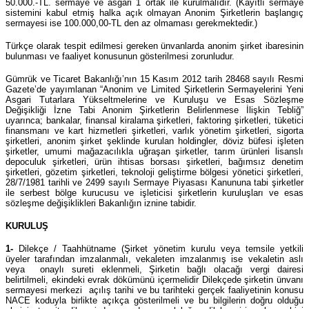
50.000.-TL. sermaye ve asgari 1 ortak ile kurulmalıdır. (Kayıtlı sermaye
sistemini kabul etmiş halka açık olmayan Anonim Şirketlerin başlangıç
sermayesi ise 100.000,00-TL den az olmaması gerekmektedir.)
Türkçe olarak tespit edilmesi gereken ünvanlarda anonim şirket ibaresinin
bulunması ve faaliyet konusunun gösterilmesi zorunludur.
Gümrük ve Ticaret Bakanlığı’nın 15 Kasım 2012 tarih 28468 sayılı Resmi
Gazete’de yayımlanan “Anonim ve Limited Şirketlerin Sermayelerini Yeni
Asgari Tutarlara Yükseltmelerine ve Kuruluşu ve Esas Sözleşme
Değişikliği İzne Tabi Anonim Şirketlerin Belirlenmese İlişkin Tebliğ”
uyarınca; bankalar, finansal kiralama şirketleri, faktoring şirketleri, tüketici
finansmanı ve kart hizmetleri şirketleri, varlık yönetim şirketleri, sigorta
şirketleri, anonim şirket şeklinde kurulan holdingler, döviz büfesi işleten
şirketler, umumi mağazacılıkla uğraşan şirketler, tarım ürünleri lisanslı
depoculuk şirketleri, ürün ihtisas borsası şirketleri, bağımsız denetim
şirketleri, gözetim şirketleri, teknoloji geliştirme bölgesi yönetici şirketleri,
28/7/1981 tarihli ve 2499 sayılı Sermaye Piyasası Kanununa tabi şirketler
ile serbest bölge kurucusu ve işleticisi şirketlerin kuruluşları ve esas
sözleşme değişiklikleri Bakanlığın iznine tabidir.
KURULUŞ
1-
Dilekçe / Taahhütname (Şirket yönetim kurulu veya temsile yetkili
üyeler tarafından imzalanmalı, vekaleten imzalanmış ise vekaletin aslı
veya onaylı sureti eklenmeli, Şirketin bağlı olacağı vergi dairesi
belirtilmeli, ekindeki evrak dökümünü içermelidir Dilekçede şirketin ünvanı
sermayesi merkezi açılış tarihi ve bu tarihteki gerçek faaliyetinin konusu
NACE koduyla birlikte açıkça gösterilmeli ve bu bilgilerin doğru olduğu