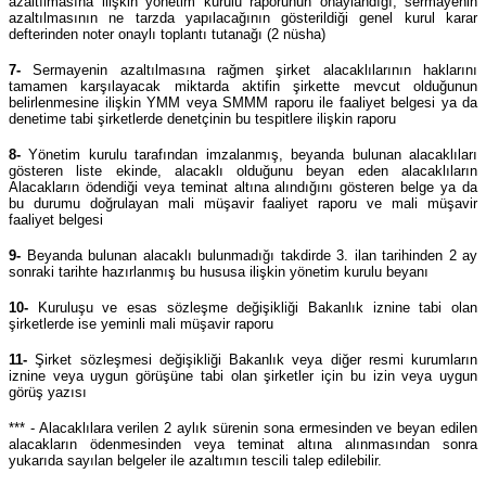
azaltılmasına ilişkin yönetim kurulu raporunun onaylandığı, sermayenin
azaltılmasının ne tarzda yapılacağının gösterildiği genel kurul karar
defterinden noter onaylı toplantı tutanağı (2 nüsha)
7-
Sermayenin azaltılmasına rağmen şirket alacaklılarının haklarını
tamamen karşılayacak miktarda aktifin şirkette mevcut olduğunun
belirlenmesine ilişkin YMM veya SMMM raporu ile faaliyet belgesi ya da
denetime tabi şirketlerde denetçinin bu tespitlere ilişkin raporu
8-
Yönetim kurulu tarafından imzalanmış, beyanda bulunan alacaklıları
gösteren liste ekinde, alacaklı olduğunu beyan eden alacaklıların
Alacakların ödendiği veya teminat altına alındığını gösteren belge ya da
bu durumu doğrulayan mali müşavir faaliyet raporu ve mali müşavir
faaliyet belgesi
9-
Beyanda bulunan alacaklı bulunmadığı takdirde 3. ilan tarihinden 2 ay
sonraki tarihte hazırlanmış bu hususa ilişkin yönetim kurulu beyanı
10-
Kuruluşu ve esas sözleşme değişikliği Bakanlık iznine tabi olan
şirketlerde ise yeminli mali müşavir raporu
11-
Şirket sözleşmesi değişikliği Bakanlık veya diğer resmi kurumların
iznine veya uygun görüşüne tabi olan şirketler için bu izin veya uygun
görüş yazısı
*** - Alacaklılara verilen 2 aylık sürenin sona ermesinden ve beyan edilen
alacakların ödenmesinden veya teminat altına alınmasından sonra
yukarıda sayılan belgeler ile azaltımın tescili talep edilebilir.