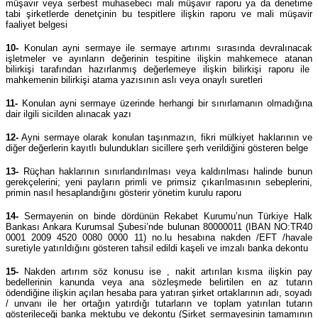
müşavir veya serbest muhasebeci mali müşavir raporu ya da denetime
tabi şirketlerde denetçinin bu tespitlere ilişkin raporu ve mali müşavir
faaliyet belgesi
10-
Konulan ayni sermaye ile sermaye artırımı sırasında devralınacak
işletmeler ve ayınların değerinin tespitine ilişkin mahkemece atanan
bilirkişi tarafından hazırlanmış değerlemeye ilişkin bilirkişi raporu ile
mahkemenin bilirkişi atama yazısının aslı veya onaylı suretleri
11-
Konulan ayni sermaye üzerinde herhangi bir sınırlamanın olmadığına
dair ilgili sicilden alınacak yazı
12-
Ayni sermaye olarak konulan taşınmazın, fikri mülkiyet haklarının ve
diğer değerlerin kayıtlı bulundukları sicillere şerh verildiğini gösteren belge
13-
Rüçhan haklarının sınırlandırılması veya kaldırılması halinde bunun
gerekçelerini; yeni payların primli ve primsiz çıkarılmasının sebeplerini,
primin nasıl hesaplandığını gösterir yönetim kurulu raporu
14-
Sermayenin on binde dördünün Rekabet Kurumu’nun Türkiye Halk
Bankası Ankara Kurumsal Şubesi’nde bulunan 80000011 (IBAN NO:TR40
0001 2009 4520 0080 0000 11) no.lu hesabına nakden /EFT /havale
suretiyle yatırıldığını gösteren tahsil edildi kaşeli ve imzalı banka dekontu
15-
Nakden artırım söz konusu ise , nakit artırılan kısma ilişkin pay
bedellerinin kanunda veya ana sözleşmede belirtilen en az tutarın
ödendiğine ilişkin açılan hesaba para yatıran şirket ortaklarının adı, soyadı
/ unvanı ile her ortağın yatırdığı tutarların ve toplam yatırılan tutarın
gösterileceği banka mektubu ve dekontu (Şirket sermayesinin tamamının