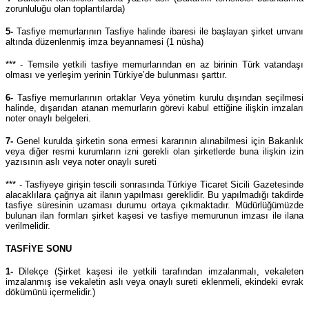
zorunluluğu olan toplantılarda)
5-
Tasfiye memurlarının Tasfiye halinde ibaresi ile başlayan şirket unvanı
altında düzenlenmiş imza beyannamesi (1 nüsha)
*** - Temsile yetkili tasfiye memurlarından en az birinin Türk vatandaşı
olması ve yerleşim yerinin Türkiye’de bulunması şarttır.
6-
Tasfiye memurlarının ortaklar Veya yönetim kurulu dışından seçilmesi
halinde, dışarıdan atanan memurların görevi kabul ettiğine ilişkin imzaları
noter onaylı belgeleri.
7-
Genel kurulda şirketin sona ermesi kararının alınabilmesi için Bakanlık
veya diğer resmi kurumların izni gerekli olan şirketlerde buna ilişkin izin
yazısının aslı veya noter onaylı sureti
*** - Tasfiyeye girişin tescili sonrasında Türkiye Ticaret Sicili Gazetesinde
alacaklılara çağrıya ait ilanın yapılması gereklidir. Bu yapılmadığı takdirde
tasfiye süresinin uzaması durumu ortaya çıkmaktadır. Müdürlüğümüzde
bulunan ilan formları şirket kaşesi ve tasfiye memurunun imzası ile ilana
verilmelidir.
TASFİYE SONU
1-
Dilekçe (Şirket kaşesi ile yetkili tarafından imzalanmalı, vekaleten
imzalanmış ise vekaletin aslı veya onaylı sureti eklenmeli, ekindeki evrak
dökümünü içermelidir.)