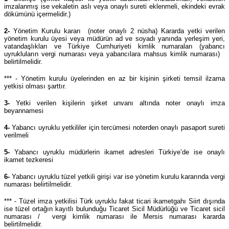
imzalanmış ise vekaletin aslı veya onaylı sureti eklenmeli, ekindeki evrak
dökümünü içermelidir.)
2-
Yönetim Kurulu kararı (noter onaylı 2 nüsha) Kararda yetki verilen
yönetim kurulu üyesi veya müdürün ad ve soyadı yanında yerleşim yeri,
vatandaşlıkları ve Türkiye Cumhuriyeti kimlik numaraları (yabancı
uyrukluların vergi numarası veya yabancılara mahsus kimlik numarası)
belirtilmelidir.
*** - Yönetim kurulu üyelerinden en az bir kişinin şirketi temsil ilzama
yetkisi olması şarttır.
3-
Yetki verilen kişilerin şirket unvanı altında noter onaylı imza
beyannamesi
4-
Yabancı uyruklu yetkililer için tercümesi noterden onaylı pasaport sureti
verilmeli
5-
Yabancı uyruklu müdürlerin ikamet adresleri Türkiye’de ise onaylı
ikamet tezkeresi
6-
Yabancı uyruklu tüzel yetkili girişi var ise yönetim kurulu kararında vergi
numarası belirtilmelidir.
*** - Tüzel imza yetkilisi Türk uyruklu fakat ticari ikametgahı Siirt dışında
ise tüzel ortağın kayıtlı bulunduğu Ticaret Sicil Müdürlüğü ve Ticaret sicil
numarası / vergi kimlik numarası ile Mersis numarası kararda
belirtilmelidir.