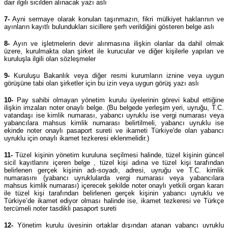
dair ilgili sicilden alınacak yazı aslı
7-
Ayni sermaye olarak konulan taşınmazın, fikri mülkiyet haklarının ve
ayınların kayıtlı bulundukları sicillere şerh verildiğini gösteren belge aslı
8-
Ayın ve işletmelerin devir alınmasına ilişkin olanlar da dahil olmak
üzere, kurulmakta olan şirket ile kurucular ve diğer kişilerle yapılan ve
kuruluşla ilgili olan sözleşmeler
9-
Kuruluşu Bakanlık veya diğer resmi kurumların iznine veya uygun
görüşüne tabi olan şirketler için bu izin veya uygun görüş yazı aslı
10-
Pay sahibi olmayan yönetim kurulu üyelerinin görevi kabul ettiğine
ilişkin imzaları noter onaylı belge. (Bu belgede yerleşim yeri, uyruğu, T.C.
vatandaşı ise kimlik numarası, yabancı uyruklu ise vergi numarası veya
yabancılara mahsus kimlik numarası belirtilmeli, yabancı uyruklu ise
ekinde noter onaylı pasaport sureti ve ikameti Türkiye'de olan yabancı
uyruklu için onaylı ikamet tezkeresi eklenmelidir.)
11-
Tüzel kişinin yönetim kuruluna seçilmesi halinde, tüzel kişinin güncel
sicil kayıtlarını içeren belge , tüzel kişi adına ve tüzel kişi tarafından
belirlenen gerçek kişinin adı-soyadı, adresi, uyruğu ve T.C. kimlik
numarasını (yabancı uyruklularda vergi numarası veya yabancılara
mahsus kimlik numarası) içerecek şekilde noter onaylı yetkili organ kararı
ile tüzel kişi tarafından belirlenen gerçek kişinin yabancı uyruklu ve
Türkiye’de ikamet ediyor olması halinde ise, ikamet tezkeresi ve Türkçe
tercümeli noter tasdikli pasaport sureti
12-
Yönetim kurulu üyesinin ortaklar dışından atanan yabancı uyruklu