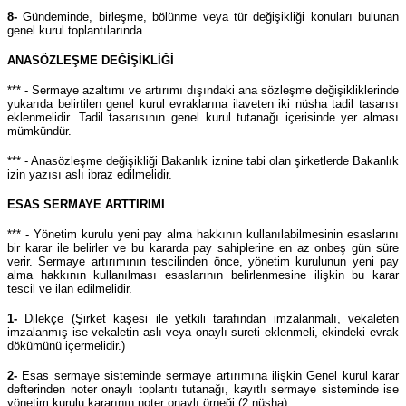
8-
Gündeminde, birleşme, bölünme veya tür değişikliği konuları bulunan
genel kurul toplantılarında
ANASÖZLEŞME DEĞİŞİKLİĞİ
*** - Sermaye azaltımı ve artırımı dışındaki ana sözleşme değişikliklerinde
yukarıda belirtilen genel kurul evraklarına ilaveten iki nüsha tadil tasarısı
eklenmelidir. Tadil tasarısının genel kurul tutanağı içerisinde yer alması
mümkündür.
*** - Anasözleşme değişikliği Bakanlık iznine tabi olan şirketlerde Bakanlık
izin yazısı aslı ibraz edilmelidir.
ESAS SERMAYE ARTTIRIMI
*** - Yönetim kurulu yeni pay alma hakkının kullanılabilmesinin esaslarını
bir karar ile belirler ve bu kararda pay sahiplerine en az onbeş gün süre
verir. Sermaye artırımının tescilinden önce, yönetim kurulunun yeni pay
alma hakkının kullanılması esaslarının belirlenmesine ilişkin bu karar
tescil ve ilan edilmelidir.
1-
Dilekçe (Şirket kaşesi ile yetkili tarafından imzalanmalı, vekaleten
imzalanmış ise vekaletin aslı veya onaylı sureti eklenmeli, ekindeki evrak
dökümünü içermelidir.)
2-
Esas sermaye sisteminde sermaye artırımına ilişkin Genel kurul karar
defterinden noter onaylı toplantı tutanağı, kayıtlı sermaye sisteminde ise
yönetim kurulu kararının noter onaylı örneği (2 nüsha)