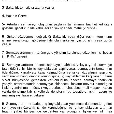
3-
Bakanlık temsilcisi atama yazısı
4-
Hazirun Cetveli
5-
Artırılan sermayeyi oluşturan payların tamamının taahhüt edildiğini
gösterir genel kurulda kabul edilen şekliyle tadil metni (2 nüsha)
6-
Şirket sözleşmesi değişikliği Bakanlık veya diğer resmi kurumların
iznine veya uygun görüşüne tabi olan şirketler için bu izin veya görüş
yazısı
7-
Sermaye artırımının türüne göre yönetim kurulunca düzenlenmiş beyan
(TTK 457 gereği)
8-
Sermaye arttırımı sadece sermaye taahhüdü yoluyla ya da sermaye
taahhüdü ile birlikte iç kaynaklardan yapılıyorsa, sermayenin tamamının
ödendiğine, karşılıksız kalıp kalmadığına ve şirket özvarlığın tespitine,
sermayenin hangi oranda korunduğuna, iç kaynaklardan karşılanan tutarın
şirket bünyesinde gerçekten var olduğuna, sadece sermaye taahhüdü
yoluyla arttırılmasında sermayeye eklenecek fonların mevcut olmadığına
ilişkin yeminli mali müşavir veya serbest muhasebeci mali müşavir raporu
ya da denetime tabi şirketlerde denetçinin bu tespitlere ilişkin raporu ve
mali müşavir faaliyet belgesi
9-
Sermaye artırımı sadece iç kaynaklardan yapılması durumunda şirket
sermayesinin özvarlık içinde korunduğunu ve iç kaynaklardan arttırılan
tutarın şirket bünyesinde gerçekten var olduğuna ilişkin yeminli mali