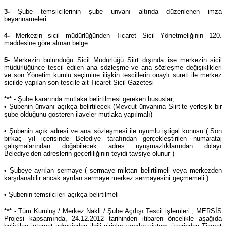
3-
Şube temsilcilerinin şube unvanı altında düzenlenen imza
beyannameleri
4-
Merkezin sicil müdürlüğünden Ticaret Sicil Yönetmeliğinin 120.
maddesine göre alınan belge
5-
Merkezin bulunduğu Sicil Müdürlüğü Siirt dışında ise merkezin sicil
müdürlüğünce tescil edilen ana sözleşme ve ana sözleşme değişiklikleri
ve son Yönetim kurulu seçimine ilişkin tescillerin onaylı sureti ile merkez
sicilde yapılan son tescile ait Ticaret Sicil Gazetesi
*** - Şube kararında mutlaka belirtilmesi gereken hususlar;
• Şubenin ünvanı açıkça belirtilecek (Mevcut ünvanına Siirt’te yerleşik bir
şube olduğunu gösteren ilaveler mutlaka yapılmalı)
• Şubenin açık adresi ve ana sözleşmesi ile uyumlu iştigal konusu ( Son
birkaç yıl içerisinde Belediye tarafından gerçekleştirilen numarataj
çalışmalarından doğabilecek adres uyuşmazlıklarından dolayı
Belediye’den adreslerin geçerliliğinin teyidi tavsiye olunur )
• Şubeye ayrılan sermaye ( sermaye miktarı belirtilmeli veya merkezden
karşılanabilir ancak ayrılan sermaye merkez sermayesini geçmemeli )
• Şubenin temsilcileri açıkça belirtilmeli
*** - Tüm Kuruluş / Merkez Nakli / Şube Açılışı Tescil işlemleri , MERSİS
Projesi kapsamında, 24.12.2012 tarihinden itibaren öncelikle aşağıda