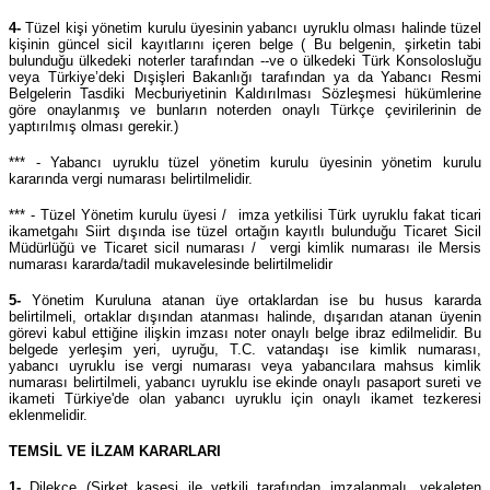
4-
Tüzel kişi yönetim kurulu üyesinin yabancı uyruklu olması halinde tüzel
kişinin güncel sicil kayıtlarını içeren belge ( Bu belgenin, şirketin tabi
bulunduğu ülkedeki noterler tarafından --ve o ülkedeki Türk Konsolosluğu
veya Türkiye’deki Dışişleri Bakanlığı tarafından ya da Yabancı Resmi
Belgelerin Tasdiki Mecburiyetinin Kaldırılması Sözleşmesi hükümlerine
göre onaylanmış ve bunların noterden onaylı Türkçe çevirilerinin de
yaptırılmış olması gerekir.)
*** - Yabancı uyruklu tüzel yönetim kurulu üyesinin yönetim kurulu
kararında vergi numarası belirtilmelidir.
*** - Tüzel Yönetim kurulu üyesi / imza yetkilisi Türk uyruklu fakat ticari
ikametgahı Siirt dışında ise tüzel ortağın kayıtlı bulunduğu Ticaret Sicil
Müdürlüğü ve Ticaret sicil numarası / vergi kimlik numarası ile Mersis
numarası kararda/tadil mukavelesinde belirtilmelidir
5-
Yönetim Kuruluna atanan üye ortaklardan ise bu husus kararda
belirtilmeli, ortaklar dışından atanması halinde, dışarıdan atanan üyenin
görevi kabul ettiğine ilişkin imzası noter onaylı belge ibraz edilmelidir. Bu
belgede yerleşim yeri, uyruğu, T.C. vatandaşı ise kimlik numarası,
yabancı uyruklu ise vergi numarası veya yabancılara mahsus kimlik
numarası belirtilmeli, yabancı uyruklu ise ekinde onaylı pasaport sureti ve
ikameti Türkiye'de olan yabancı uyruklu için onaylı ikamet tezkeresi
eklenmelidir.
TEMSİL VE İLZAM KARARLARI
1-
Dilekçe (Şirket kaşesi ile yetkili tarafından imzalanmalı, vekaleten