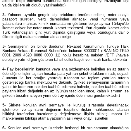
aksinin tespit edilmesi durumunda sorumluluğun dilekçeyi imzalayan kişi
ya da kişilere ait olduğu yazılmalıdır.)
2-
Yabancı uyruklu gerçek kişi ortakların tercüme edilmiş noter onaylı
pasaport suretleri, vergi dairesinden alınacak vergi numarası veya
yabancılara mahsus kimlik numaralarını gösteren belge ayrıca Türkiye'de
ikamet ediyor ise noter onaylı ikamet tezkeresi. Yurt dışında ikamet eden
Türk vatandaşları için; yurt dışında çalıştığına veya oturduğuna dair o
ülkenin ilgili makamlarından alınan belge
3-
Sermayenin on binde dördünün Rekabet Kurumu’nun Türkiye Halk
Bankası Ankara Kurumsal Şubesi’nde bulunan 80000011 (IBAN NO:TR40
0001 2009 4520 0080 0000 11) no.lu hesabına nakden /EFT /havale
suretiyle yatırıldığını gösteren tahsil edildi kaşeli ve imzalı banka dekontu
4-
Pay bedellerinin kanunda veya ana sözleşmede belirtilen en az tutarın
ödendiğine ilişkin açılan hesaba para yatıran şirket ortaklarının adı, soyadı
/ unvanı ile her ortağın yatırdığı tutarların ve toplam yatırılan tutarın
gösterileceği banka mektubu ve dekontu (Şirket sermayesinin tamamının
yahut bir kısmının nakden taahhüt edilmesi halinde, nakden taahhüt edilen
payların itibari değerinin en az ¼’ünün tescilden önce, kalan kısmının ise
şirketin tescilini izleyen yirmi dört ay içinde ödenmesi gerekmektedir.)
5-
Şirkete konulan ayni sermaye ile kuruluş sırasında devralınacak
işletmeler ve ayınların değerinin tespitine ilişkin mahkemece atanan
bilirkişi tarafından hazırlanmış değerlemeye ilişkin bilirkişi raporu ile
mahkemenin bilirkişi atama yazısının aslı veya onaylı suretleri
6-
Konulan ayni sermaye üzerinde herhangi bir sınırlamanın olmadığına