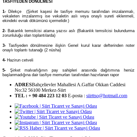
TASFİYEDEN DÖNÜLMESİ
1-
Dilekçe (Şirket kaşesi ile tasfiye memuru tarafından imzalanmalı,
vekaleten imzalanmış ise vekaletin aslı veya onaylı sureti eklenmeli,
ekindeki evrak dökümünü içermelidir.)
2-
Bakanlık temsilcisi atama yazısı aslı (Bakanlık temsilcisi bulundurma
zorunluluğu olan toplantılarda)
3-
Tasfiyeden dönülmesine ilişkin Genel kurul karar defterinden noter
onaylı toplantı tutanağı (2 nüsha)
4-
Hazirun cetveli
5-
Şirket malvarlığının pay sahipleri arasında dağıtımına henüz
başlanmadığına dair tasfiye memurları tarafından hazırlanan rapor
ADRES
Bahçelievler Mahallesi A.Gaffar Okkan Caddesi
No:32 56100 Merkez-Siirt
TEL : + 90 484 223 12 03
E-posta :
siirttso@hotmail.com