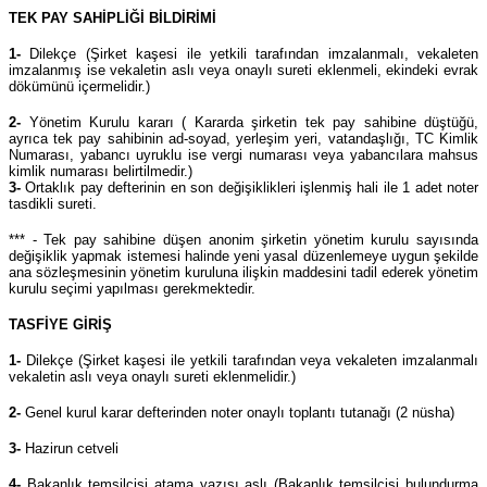
TEK PAY SAHİPLİĞİ BİLDİRİMİ
1-
Dilekçe (Şirket kaşesi ile yetkili tarafından imzalanmalı, vekaleten
imzalanmış ise vekaletin aslı veya onaylı sureti eklenmeli, ekindeki evrak
dökümünü içermelidir.)
2-
Yönetim Kurulu kararı ( Kararda şirketin tek pay sahibine düştüğü,
ayrıca tek pay sahibinin ad-soyad, yerleşim yeri, vatandaşlığı, TC Kimlik
Numarası, yabancı uyruklu ise vergi numarası veya yabancılara mahsus
kimlik numarası belirtilmedir.)
3-
Ortaklık pay defterinin en son değişiklikleri işlenmiş hali ile 1 adet noter
tasdikli sureti.
*** - Tek pay sahibine düşen anonim şirketin yönetim kurulu sayısında
değişiklik yapmak istemesi halinde yeni yasal düzenlemeye uygun şekilde
ana sözleşmesinin yönetim kuruluna ilişkin maddesini tadil ederek yönetim
kurulu seçimi yapılması gerekmektedir.
TASFİYE GİRİŞ
1-
Dilekçe (Şirket kaşesi ile yetkili tarafından veya vekaleten imzalanmalı
vekaletin aslı veya onaylı sureti eklenmelidir.)
2-
Genel kurul karar defterinden noter onaylı toplantı tutanağı (2 nüsha)
3-
Hazirun cetveli
4-
Bakanlık temsilcisi atama yazısı aslı (Bakanlık temsilcisi bulundurma