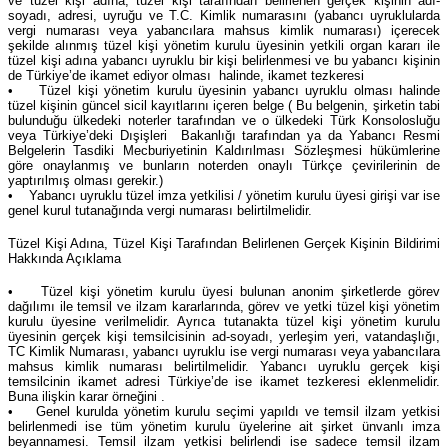
ve tüzel kişi adına, tüzel kişi tarafından belirlenen gerçek kişinin adı-
soyadı, adresi, uyruğu ve T.C. Kimlik numarasını (yabancı uyruklularda
vergi numarası veya yabancılara mahsus kimlik numarası) içerecek
şekilde alınmış tüzel kişi yönetim kurulu üyesinin yetkili organ kararı ile
tüzel kişi adına yabancı uyruklu bir kişi belirlenmesi ve bu yabancı kişinin
de Türkiye’de ikamet ediyor olması halinde, ikamet tezkeresi
• Tüzel kişi yönetim kurulu üyesinin yabancı uyruklu olması halinde
tüzel kişinin güncel sicil kayıtlarını içeren belge ( Bu belgenin, şirketin tabi
bulunduğu ülkedeki noterler tarafından ve o ülkedeki Türk Konsolosluğu
veya Türkiye’deki Dışişleri Bakanlığı tarafından ya da Yabancı Resmi
Belgelerin Tasdiki Mecburiyetinin Kaldırılması Sözleşmesi hükümlerine
göre onaylanmış ve bunların noterden onaylı Türkçe çevirilerinin de
yaptırılmış olması gerekir.)
• Yabancı uyruklu tüzel imza yetkilisi / yönetim kurulu üyesi girişi var ise
genel kurul tutanağında vergi numarası belirtilmelidir.
Tüzel Kişi Adına, Tüzel Kişi Tarafından Belirlenen Gerçek Kişinin Bildirimi
Hakkında Açıklama
• Tüzel kişi yönetim kurulu üyesi bulunan anonim şirketlerde görev
dağılımı ile temsil ve ilzam kararlarında, görev ve yetki tüzel kişi yönetim
kurulu üyesine verilmelidir. Ayrıca tutanakta tüzel kişi yönetim kurulu
üyesinin gerçek kişi temsilcisinin ad-soyadı, yerleşim yeri, vatandaşlığı,
TC Kimlik Numarası, yabancı uyruklu ise vergi numarası veya yabancılara
mahsus kimlik numarası belirtilmelidir. Yabancı uyruklu gerçek kişi
temsilcinin ikamet adresi Türkiye’de ise ikamet tezkeresi eklenmelidir.
Buna ilişkin karar örneğini .
• Genel kurulda yönetim kurulu seçimi yapıldı ve temsil ilzam yetkisi
belirlenmedi ise tüm yönetim kurulu üyelerine ait şirket ünvanlı imza
beyannamesi. Temsil ilzam yetkisi belirlendi ise sadece temsil ilzam