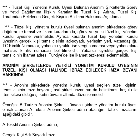
*** - Tüzel Kişi Yönetim Kurulu Üyesi Bulunan Anonim Şirketlerde Görev
ve Yetki Dağılımına İlişkin Kararlar ile Tüzel Kişi Adına, Tüzel Kişi
Tarafından Belirlenen Gerçek Kişinin Bildirimi Hakkında Açıklama
*** - Tüzel kişi yönetim kurulu üyesi bulunan anonim şirketlerde görev
dağılımı ile temsil ve ilzam kararlarında, görev ve yetki tüzel kişi yönetim
kurulu üyesine verilmelidir. Ayrıca kararda tüzel kişi yönetim kurulu
üyesinin gerçek kişi temsilcisinin ad-soyadı, yerleşim yeri, vatandaşlığı,
TC Kimlik Numarası, yabancı uyruklu ise vergi numarası veya yabancılara
mahsus kimlik numarası belirtilmelidir. Yabancı uyruklu gerçek kişi
temsilcinin ikamet adresi Türkiye’de ise ikamet tezkeresi eklenmelidir.
ANONİM ŞİRKETLERDE YETKİLİ YÖNETİM KURULU ÜYESİNİN
TÜZEL KİŞİ OLMASI HALİNDE İBRAZ EDİLECEK İMZA BEYANI
HAKKINDA
*** - Anonim şirketlerde yönetim kurulu üyesi seçilen tüzel kişinin
temsilcisinin imza beyanı ; asıl şirket ünvanının da belirtilmesi koşulu ile
,temsilcisi olduğu şirketin ünvanı altında düzenlenmelidir.
Örneğin: B Turizm Anonim Şirketi ünvanlı şirkete yönetim kurulu üyesi
olarak atanan A Tekstil Anonim Şirketi adına atacağım tatbik imzalarım
aşağıdaki gibidir.
A Tekstil Anonim Şirketi adına;
Gerçek Kişi Adı Soyadı İmza