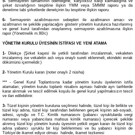
5-
Sermayenin tamamının ödendiğine, karşılıksız kalıp kalmadığına ve
şirket özvarlığının tespitine ilişkin YMM veya SMMM raporu ya da
denetime tabi şirketlerde denetçinin bu tespitine ilişkin raporu
6-
Sermayenin azaltılmasının sebepleri ile azaltmanın amacı ve
azaltmanın ne şekilde yapılacağını gösterir yönetim kurulunca hazırlanmış
ve genel kurul tarafından onaylanmış sermayenin azaltılmasına ilişkin
rapor (Yönetmelik m.80/c)
YÖNETİM KURULU ÜYESİNİN İSTİFASI VE YENİ ATAMA
1-
Dilekçe (Şirket kaşesi ile yetkili tarafından imzalanmalı, vekaleten
imzalanmış ise vekaletin aslı veya onaylı sureti eklenmeli, ekindeki evrak
dökümünü içermelidir.)
2-
Yönetim Kurulu kararı (noter onaylı 2 nüsha)
*** - Genel Kurul Toplantısına kadar yönetim kurulu üyelerinin istifa
atamaları; yönetim kurulu toplantı nisabını aşması halinde ayrı tarihlerde
karar alınmak ve tescil edilmek koşulu ile genel kurul yapılmaksızın tescil
ve ilan edilebilinir.
3-
Tüzel kişinin yönetim kuruluna seçilmesi halinde, tüzel kişi ile birlikte ve
tüzel kişi adına, tüzel kişi tarafından belirlenen gerçek kişinin adı-soyadı,
adresi, uyruğu ve T.C. Kimlik numarasını (yabancı uyruklularda vergi
numarası veya yabancılara mahsus kimlik numarası) içerecek şekilde
alınmış tüzel kişi yönetim kurulu üyesinin yetkili organ kararı ile tüzel kişi
adına yabancı uyruklu bir kişi belirlenmesi ve bu yabancı kişinin de
Türkiye’de ikamet ediyor olması halinde, ikamet tezkeresi