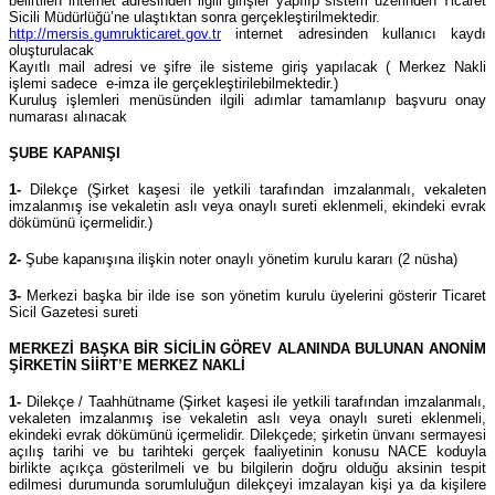
belirtilen internet adresinden ilgili girişler yapılıp sistem üzerinden Ticaret
Sicili Müdürlüğü’ne ulaştıktan sonra gerçekleştirilmektedir.
http://mersis.gumrukticaret.gov.tr
internet adresinden kullanıcı kaydı
oluşturulacak
Kayıtlı mail adresi ve şifre ile sisteme giriş yapılacak ( Merkez Nakli
işlemi sadece e-imza ile gerçekleştirilebilmektedir.)
Kuruluş işlemleri menüsünden ilgili adımlar tamamlanıp başvuru onay
numarası alınacak
ŞUBE KAPANIŞI
1-
Dilekçe (Şirket kaşesi ile yetkili tarafından imzalanmalı, vekaleten
imzalanmış ise vekaletin aslı veya onaylı sureti eklenmeli, ekindeki evrak
dökümünü içermelidir.)
2-
Şube kapanışına ilişkin noter onaylı yönetim kurulu kararı (2 nüsha)
3-
Merkezi başka bir ilde ise son yönetim kurulu üyelerini gösterir Ticaret
Sicil Gazetesi sureti
MERKEZİ BAŞKA BİR SİCİLİN GÖREV ALANINDA BULUNAN ANONİM
ŞİRKETİN SİİRT’E MERKEZ NAKLİ
1-
Dilekçe / Taahhütname (Şirket kaşesi ile yetkili tarafından imzalanmalı,
vekaleten imzalanmış ise vekaletin aslı veya onaylı sureti eklenmeli,
ekindeki evrak dökümünü içermelidir. Dilekçede; şirketin ünvanı sermayesi
açılış tarihi ve bu tarihteki gerçek faaliyetinin konusu NACE koduyla
birlikte açıkça gösterilmeli ve bu bilgilerin doğru olduğu aksinin tespit
edilmesi durumunda sorumluluğun dilekçeyi imzalayan kişi ya da kişilere