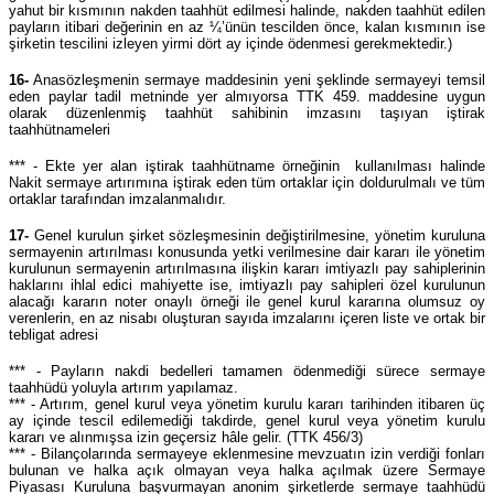
yahut bir kısmının nakden taahhüt edilmesi halinde, nakden taahhüt edilen
payların itibari değerinin en az ¼’ünün tescilden önce, kalan kısmının ise
şirketin tescilini izleyen yirmi dört ay içinde ödenmesi gerekmektedir.)
16-
Anasözleşmenin sermaye maddesinin yeni şeklinde sermayeyi temsil
eden paylar tadil metninde yer almıyorsa TTK 459. maddesine uygun
olarak düzenlenmiş taahhüt sahibinin imzasını taşıyan iştirak
taahhütnameleri
*** - Ekte yer alan iştirak taahhütname örneğinin kullanılması halinde
Nakit sermaye artırımına iştirak eden tüm ortaklar için doldurulmalı ve tüm
ortaklar tarafından imzalanmalıdır.
17-
Genel kurulun şirket sözleşmesinin değiştirilmesine, yönetim kuruluna
sermayenin artırılması konusunda yetki verilmesine dair kararı ile yönetim
kurulunun sermayenin artırılmasına ilişkin kararı imtiyazlı pay sahiplerinin
haklarını ihlal edici mahiyette ise, imtiyazlı pay sahipleri özel kurulunun
alacağı kararın noter onaylı örneği ile genel kurul kararına olumsuz oy
verenlerin, en az nisabı oluşturan sayıda imzalarını içeren liste ve ortak bir
tebligat adresi
*** - Payların nakdi bedelleri tamamen ödenmediği sürece sermaye
taahhüdü yoluyla artırım yapılamaz.
*** - Artırım, genel kurul veya yönetim kurulu kararı tarihinden itibaren üç
ay içinde tescil edilemediği takdirde, genel kurul veya yönetim kurulu
kararı ve alınmışsa izin geçersiz hâle gelir. (TTK 456/3)
*** - Bilançolarında sermayeye eklenmesine mevzuatın izin verdiği fonları
bulunan ve halka açık olmayan veya halka açılmak üzere Sermaye
Piyasası Kuruluna başvurmayan anonim şirketlerde sermaye taahhüdü