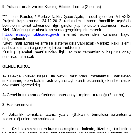
9-
Yabancı ortak var ise Kuruluş Bildirim Formu (2 nüsha)
*** - Tüm Kuruluş / Merkez Nakli / Şube Açılışı Tescil işlemleri, MERSİS
Projesi kapsamında, 24.12.2012 tarihinden itibaren öncelikle aşağıda
belirtilen internet adresinden ilgili girişler yapılıp sistem üzerinden Ticaret
Sicili Müdürlüğü’ne ulaştıktan sonra gerçekleştirilmektedir.
http://mersis.gumrukticaret.gov.tr
internet adresinden kullanıcı kaydı
oluşturulacak
Kayıtlı mail adresi ve şifre ile sisteme giriş yapılacak (Merkez Nakli işlemi
sadece e-imza ile gerçekleştirilebilmektedir.)
Kuruluş işlemleri menüsünden ilgili adımlar tamamlanıp başvuru onay
numarası alınacak
GENEL KURUL
1-
Dilekçe (Şirket kaşesi ile yetkili tarafından imzalanmalı, vekaleten
imzalanmış ise vekaletin aslı veya onaylı sureti eklenmeli, ekindeki evrak
dökümünü içermelidir)
2-
Genel kurul karar defterinden noter onaylı toplantı tutanağı (2 nüsha)
3-
Hazirun cetveli
4-
Bakanlık temsilcisi atama yazısı (Bakanlık temsilcisi bulundurma
zorunluluğu olan toplantılarda)
• Tüzel kişinin yönetim kuruluna seçilmesi halinde, tüzel kişi ile birlikte