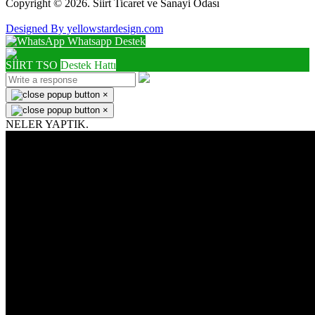
Copyright © 2026. Siirt Ticaret ve Sanayi Odası
Designed By yellowstardesign.com
Whatsapp Destek
SİİRT TSO
Destek Hattı
×
×
NELER YAPTIK.