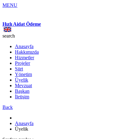
MENU
Hızlı Aidat Ödeme
search
Anasayfa
Hakkımızda
Hizmetler
Projeler
Siirt
Yönetim
Üyelik
Mevzuat
Başkan
İletişim
Back
Anasayfa
Üyelik