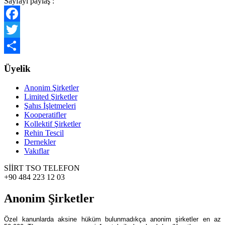
Sayfayı paylaş :
Facebook
Twitter
Share
Üyelik
Anonim Şirketler
Limited Şirketler
Şahıs İşletmeleri
Kooperatifler
Kollektif Şirketler
Rehin Tescil
Dernekler
Vakıflar
SİİRT TSO TELEFON
+90 484 223 12 03
Anonim Şirketler
Özel kanunlarda aksine hüküm bulunmadıkça anonim şirketler en az