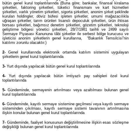
bütün genel kurul toplantılarında (Buna göre; bankalar, finansal kiralama
şirketleri, faktoring şirketleri, tüketici finansmanı ve kart hizmetleri
şirketleri, varlık yönetim şirketleri, sigorta şirketleri, anonim şirket şeklinde
kurulan holdingler, döviz büfesi işleten şirketler, umumi mağazacılıkla
uğraşan şirketler, tarım ürünleri lisanslı depoculuk şirketleri, ürün ihtisas
borsası şirketleri, bağımsız denetim şirketleri, gözetim şirketleri, teknoloji
geliştirme bölgesi yönetici şirketleri, 28/7/1981 tarihli ve 2499 sayılı
Sermaye Piyasası Kanununa tâbi şirketler ile serbest bölge kurucusu ve
işleticisi anonim şirketlerin genel kurullarına, “Bakanlık Temsilcisi”nin
katılımı zorunlu olacaktır.)
2-
Genel kurullarında elektronik ortamda katılım sistemini uygulayan
şirketlerin genel kurul toplantılarında
3-
Yurt dışında yapılacak bütün genel kurul toplantılarında
4-
Yurt dışında yapılacak bütün imtiyazlı pay sahipleri özel kurul
toplantılarında
5-
Gündeminde, sermayenin artırılması veya azaltılması bulunan genel
kurul toplantılarında
6-
Gündeminde, kayıtlı sermaye sistemine geçilmesi veya kayıtlı sermaye
sisteminden çıkılması, kayıtlı sermaye sistemi tavanının artırılmasına
ilişkin konular bulunan genel kurul toplantılarında
7-
Gündeminde, faaliyet konusunun değiştirilmesine ilişkin esas sözleşme
değişikliği bulunan genel kurul toplantılarında