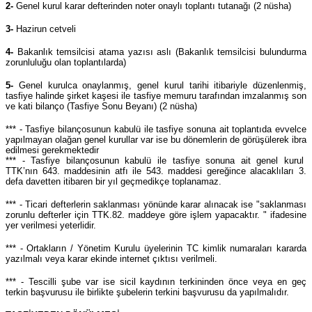
2-
Genel kurul karar defterinden noter onaylı toplantı tutanağı (2 nüsha)
3-
Hazirun cetveli
4-
Bakanlık temsilcisi atama yazısı aslı (Bakanlık temsilcisi bulundurma
zorunluluğu olan toplantılarda)
5-
Genel kurulca onaylanmış, genel kurul tarihi itibariyle düzenlenmiş,
tasfiye halinde şirket kaşesi ile tasfiye memuru tarafından imzalanmış son
ve kati bilanço (Tasfiye Sonu Beyanı) (2 nüsha)
*** - Tasfiye bilançosunun kabulü ile tasfiye sonuna ait toplantıda evvelce
yapılmayan olağan genel kurullar var ise bu dönemlerin de görüşülerek ibra
edilmesi gerekmektedir
*** - Tasfiye bilançosunun kabulü ile tasfiye sonuna ait genel kurul
TTK’nın 643. maddesinin atfı ile 543. maddesi gereğince alacaklıları 3.
defa davetten itibaren bir yıl geçmedikçe toplanamaz.
*** - Ticari defterlerin saklanması yönünde karar alınacak ise "saklanması
zorunlu defterler için TTK.82. maddeye göre işlem yapacaktır. " ifadesine
yer verilmesi yeterlidir.
*** - Ortakların / Yönetim Kurulu üyelerinin TC kimlik numaraları kararda
yazılmalı veya karar ekinde internet çıktısı verilmeli.
*** - Tescilli şube var ise sicil kaydının terkininden önce veya en geç
terkin başvurusu ile birlikte şubelerin terkini başvurusu da yapılmalıdır.