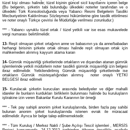
tüzel kişi olması halinde; tüzel kişinin güncel sicil kayıtlarını içeren belge
(Bu belgenin, şirketin tabi bulunduğu ülkedeki noterler tarafından ve o
ülkedeki Türk Konsolosluğunda veya Yabancı Resmi Belgelerin Tasdiki
Mecburiyetinin Kaldırılması Sözleşmesi hükümlerine göre tasdik ettirilmesi
ve noter onaylı Türkçe çevirisi ile Müdürlüğe verilmesi zorunludur.)
*** - Yabancı uyruklu tüzel ortak / tüzel yetkili var ise esas mukavelede
vergi numarası belirtilmelidir.
13-
Reşit olmayan şirket ortağının anne ve babasının ya da anne/babadan
herhangi birisinin şirkete ortak olması halinde reşit olmayan ortak için
mahkemeden alınmış kayyum atama kararı
14-
Gümrük müşavirliği şirketlerinde ortakların ve dışarıdan atanan gümrük
işlemlerinde yetkili müdürlerin noter tasdikli gümrük müşavirliği izin belgesi
ibraz edilmelidir. Yetkilendirilmiş Gümrük müşavirliği şirketlerinde ise
ortakların Gümrük müsteşarlığından alınmış noter onaylı YETKİ
BELGESİ ibraz edilmeli
15-
Kurulacak şirketin kurucuları arasında belediyeler ve diğer mahalli
idareler ile bunların kurdukları birliklerin bulunması halinde bu kuruluşların
iştirakine izin veren Bakanlar Kurulu Kararının bir örneği
*** - Tek pay sahipli anonim şirket kuruluşlarında, birden fazla pay sahibi
bulunan anonim şirket kuruluşlarında istenen evrak ile müracaat
edilmelidir. Ayrıca bir belge talep edilmemektedir.
*** - Tüm Kuruluş / Merkez Nakli / Şube Açılışı Tescil işlemleri , MERSİS
Projesi kapsamında, 24.12.2012 tarihinden itibaren öncelikle aşağıda