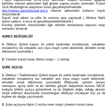
belirtilen internet adresinden ilgili girişler yapılıp sistem üzerinden Ticaret
Sicili Müdürlüğü’ne ulaştıktan sonra gerçekleştirilmektedir.
http://mersis.gumrukticaret.gov.tr
internet adresinden kullanıcı kaydı
oluşturulacak
Kayıtlı mail adresi ve şifre ile sisteme giriş yapılacak ( Merkez Nakli
işlemi sadece e-imza ile gerçekleştirilebilmektedir.)
Kuruluş işlemleri menüsünden ilgili adımlar tamamlanıp başvuru onay
numarası alınacak
ADRES DEĞİŞİKLİĞİ
1-
Dilekçe (Şirket kaşesi ile yetkili tarafından imzalanmalı, vekaleten
imzalanmış ise vekaletin aslı veya onaylı sureti eklenmeli, ekindeki evrak
dökümünü içermelidir.)
2-
Yönetim kurulu kararı (Noter onaylı – 1 nüsha)
ŞUBE AÇILIŞI
1-
Dilekçe / Taahhütname (Şirket kaşesi ile yetkili tarafından imzalanmalı,
vekaleten imzalanmış ise vekaletin aslı veya onaylı sureti eklenmeli,
ekindeki evrak dökümünü içermelidir) Dilekçede; şirketin ünvanı
sermayesi açılış tarihi ve bu tarihteki gerçek faaliyetinin konusu NACE
koduyla birlikte açıkça gösterilmeli ve bu bilgilerin doğru olduğu aksinin
tespit edilmesi durumunda sorumluluğun dilekçeyi imzalayan kişi ya da
kişilere ait olduğu yazılmalıdır.
2-
Şube açılışına ilişkin 2 nüsha noter onaylı yönetim kurulu kararı