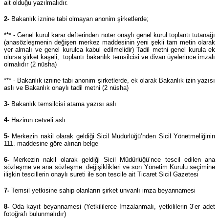
ait olduğu yazılmalıdır.
2-
Bakanlık iznine tabi olmayan anonim şirketlerde;
*** - Genel kurul karar defterinden noter onaylı genel kurul toplantı tutanağı
(anasözleşmenin değişen merkez maddesinin yeni şekli tam metin olarak
yer almalı ve genel kurulca kabul edilmelidir) Tadil metni genel kurula ek
olursa şirket kaşeli, toplantı bakanlık temsilcisi ve divan üyelerince imzalı
olmalıdır (2 nüsha)
*** - Bakanlık iznine tabi anonim şirketlerde, ek olarak Bakanlık izin yazısı
aslı ve Bakanlık onaylı tadil metni (2 nüsha)
3-
Bakanlık temsilcisi atama yazısı aslı
4-
Hazirun cetveli aslı
5-
Merkezin nakil olarak geldiği Sicil Müdürlüğü’nden Sicil Yönetmeliğinin
111. maddesine göre alınan belge
6-
Merkezin nakil olarak geldiği Sicil Müdürlüğü’nce tescil edilen ana
sözleşme ve ana sözleşme değişiklikleri ve son Yönetim Kurulu seçimine
ilişkin tescillerin onaylı sureti ile son tescile ait Ticaret Sicil Gazetesi
7-
Temsil yetkisine sahip olanların şirket unvanlı imza beyannamesi
8-
Oda kayıt beyannamesi (Yetkililerce İmzalanmalı, yetkililerin 3’er adet
fotoğrafı bulunmalıdır)