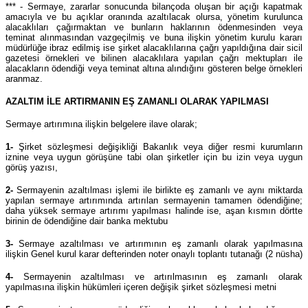
*** - Sermaye, zararlar sonucunda bilançoda oluşan bir açığı kapatmak
amacıyla ve bu açıklar oranında azaltılacak olursa, yönetim kurulunca
alacaklıları çağırmaktan ve bunların haklarının ödenmesinden veya
teminat alınmasından vazgeçilmiş ve buna ilişkin yönetim kurulu kararı
müdürlüğe ibraz edilmiş ise şirket alacaklılarına çağrı yapıldığına dair sicil
gazetesi örnekleri ve bilinen alacaklılara yapılan çağrı mektupları ile
alacakların ödendiği veya teminat altına alındığını gösteren belge örnekleri
aranmaz.
AZALTIM İLE ARTIRMANIN EŞ ZAMANLI OLARAK YAPILMASI
Sermaye artırımına ilişkin belgelere ilave olarak;
1-
Şirket sözleşmesi değişikliği Bakanlık veya diğer resmi kurumların
iznine veya uygun görüşüne tabi olan şirketler için bu izin veya uygun
görüş yazısı,
2-
Sermayenin azaltılması işlemi ile birlikte eş zamanlı ve aynı miktarda
yapılan sermaye artırımında artırılan sermayenin tamamen ödendiğine;
daha yüksek sermaye artırımı yapılması halinde ise, aşan kısmın dörtte
birinin de ödendiğine dair banka mektubu
3-
Sermaye azaltılması ve artırımının eş zamanlı olarak yapılmasına
ilişkin Genel kurul karar defterinden noter onaylı toplantı tutanağı (2 nüsha)
4-
Sermayenin azaltılması ve artırılmasının eş zamanlı olarak
yapılmasına ilişkin hükümleri içeren değişik şirket sözleşmesi metni