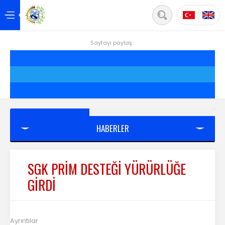
Back
Anasayfa
Sayfayı paylaş :
Hakkımızda
Hizmetler
Projeler
HABERLER
Siirt
Yönetim
SGK PRİM DESTEĞİ YÜRÜRLÜĞE
GİRDİ
Üyelik
Mevzuat
Ayrıntılar