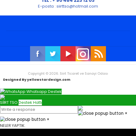
TEL : + 90 484 223 12 03
E-posta :
siirttso@hotmail.com
Copyright © 2026. Siirt Ticaret ve Sanayi Odası
Designed By yellowstardesign.com
Whatsapp Destek
SİİRT TSO
Destek Hattı
×
×
NELER YAPTIK.