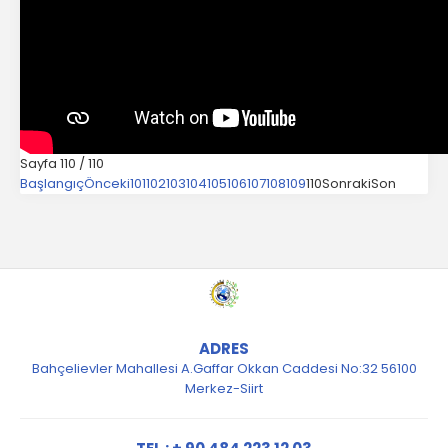
Sayfa 110 / 110
Başlangıç
Önceki
101
102
103
104
105
106
107
108
109
110
Sonraki
Son
ADRES
Bahçelievler Mahallesi A.Gaffar Okkan Caddesi No:32 56100
Merkez-Siirt