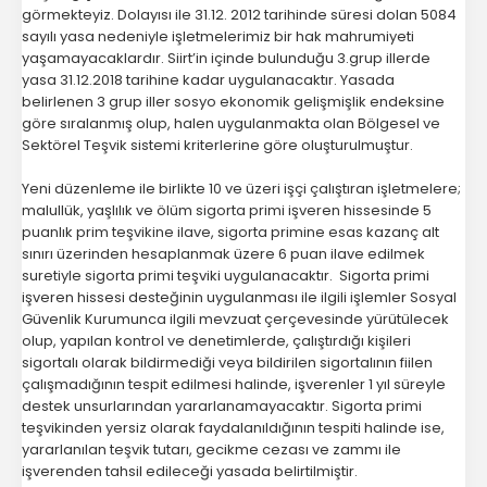
görmekteyiz. Dolayısı ile 31.12. 2012 tarihinde süresi dolan 5084
sayılı yasa nedeniyle işletmelerimiz bir hak mahrumiyeti
yaşamayacaklardır. Siirt’in içinde bulunduğu 3.grup illerde
yasa 31.12.2018 tarihine kadar uygulanacaktır. Yasada
belirlenen 3 grup iller sosyo ekonomik gelişmişlik endeksine
göre sıralanmış olup, halen uygulanmakta olan Bölgesel ve
Sektörel Teşvik sistemi kriterlerine göre oluşturulmuştur.
Yeni düzenleme ile birlikte 10 ve üzeri işçi çalıştıran işletmelere;
malullük, yaşlılık ve ölüm sigorta primi işveren hissesinde 5
puanlık prim teşvikine ilave, sigorta primine esas kazanç alt
sınırı üzerinden hesaplanmak üzere 6 puan ilave edilmek
suretiyle sigorta primi teşviki uygulanacaktır. Sigorta primi
işveren hissesi desteğinin uygulanması ile ilgili işlemler Sosyal
Güvenlik Kurumunca ilgili mevzuat çerçevesinde yürütülecek
olup, yapılan kontrol ve denetimlerde, çalıştırdığı kişileri
sigortalı olarak bildirmediği veya bildirilen sigortalının fiilen
çalışmadığının tespit edilmesi halinde, işverenler 1 yıl süreyle
destek unsurlarından yararlanamayacaktır. Sigorta primi
teşvikinden yersiz olarak faydalanıldığının tespiti halinde ise,
yararlanılan teşvik tutarı, gecikme cezası ve zammı ile
işverenden tahsil edileceği yasada belirtilmiştir.