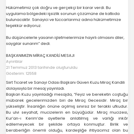
Hükümetimiz çok doğru ve gerçekçi bir karar verdi. Bu
uygulama bölgedeki işsizlik sorunun çözümüne de katkıda
bulunacaktır. Sanayici ve tüccarlarımız adına hükümetimize
teşekkür ediyoruz.
Bu düşüncelerle yasanın işletmelerimize hayırlı olmasını diler,
saygılar sunarım” dedi.
BAŞKANIMIZIN MİRAÇ KANDİLİ MESAJI
Ayrıntılar
21 Temmuz 2013 tarihinde oluşturuldu
Gösterim: 12558
Siirt Ticaret ve Sanayi Odası Başkanı Güven Kuzu Miraç Kandili
dolayısıyla bir mesaj yayınladı.
Başkan Kuzu yayınladığı mesajda, “Feyiz ve bereketin coştuğu
mübarek gecelerimizden biri de Miraç Gecesidir. Miraç bir
yükseliştir. İnsanlığın önüne açılmış sınırsız bir terakki ufkudur.
Bu ulvi seyahat, mucizelerin en büyüğüdür. Miraç mucizesi,
Kur’an-ı Kerim’de ayetlerle anlatılmış ve varlığı inkâr
edilemeyecek bir şekilde ortaya konmuştur. Birlik ve
beraberliğin önemli olduğu, kardeşliğe ihtiyacımız olan bu