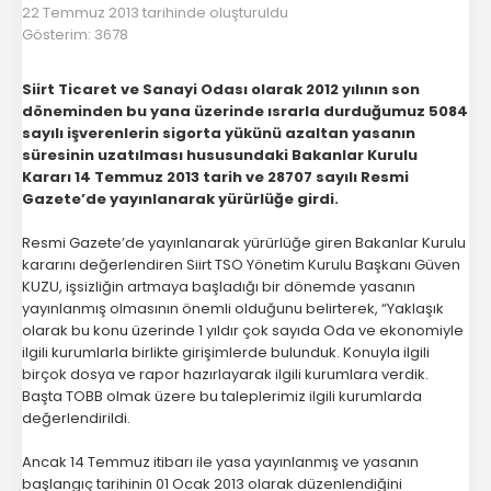
Başkan
22 Temmuz 2013 tarihinde oluşturuldu
Gösterim: 3678
İletişim
Siirt Ticaret ve Sanayi Odası olarak 2012 yılının son
döneminden bu yana üzerinde ısrarla durduğumuz 5084
sayılı işverenlerin sigorta yükünü azaltan yasanın
süresinin uzatılması hususundaki Bakanlar Kurulu
Kararı 14 Temmuz 2013 tarih ve 28707 sayılı Resmi
Gazete’de yayınlanarak yürürlüğe girdi.
Resmi Gazete’de yayınlanarak yürürlüğe giren Bakanlar Kurulu
kararını değerlendiren Siirt TSO Yönetim Kurulu Başkanı Güven
KUZU, işsizliğin artmaya başladığı bir dönemde yasanın
yayınlanmış olmasının önemli olduğunu belirterek, “Yaklaşık
olarak bu konu üzerinde 1 yıldır çok sayıda Oda ve ekonomiyle
ilgili kurumlarla birlikte girişimlerde bulunduk. Konuyla ilgili
birçok dosya ve rapor hazırlayarak ilgili kurumlara verdik.
Başta TOBB olmak üzere bu taleplerimiz ilgili kurumlarda
değerlendirildi.
Ancak 14 Temmuz itibarı ile yasa yayınlanmış ve yasanın
başlangıç tarihinin 01 Ocak 2013 olarak düzenlendiğini