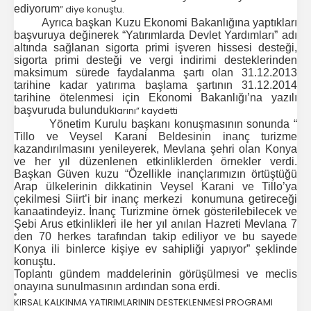
ediyorum
” diye konuştu.
Ayrıca başkan Kuzu Ekonomi Bakanlığına yaptıkları
başvuruya değinerek “Yatırımlarda Devlet Yardımları” adı
altında sağlanan sigorta primi işveren hissesi desteği,
sigorta primi desteği ve vergi indirimi desteklerinden
maksimum sürede faydalanma şartı olan 31.12.2013
tarihine kadar yatırıma başlama şartının 31.12.2014
tarihine ötelenmesi için Ekonomi Bakanlığı’na yazılı
başvuruda bulunduk
larını” kaydetti
Yönetim Kurulu başkanı konuşmasının sonunda “
Tillo ve Veysel Karani Beldesinin inanç turizme
kazandırılmasını yenileyerek, Mevlana şehri olan Konya
ve her yıl düzenlenen etkinliklerden örnekler verdi.
Başkan Güven kuzu “Özellikle inançlarımızın örtüştüğü
Arap ülkelerinin dikkatinin Veysel Karani ve Tillo’ya
çekilmesi Siirt’i bir inanç merkezi konumuna getireceği
kanaatindeyiz. İnanç Turizmine örnek gösterilebilecek ve
Şebi Arus etkinlikleri ile her yıl anılan Hazreti Mevlana 7
den 70 herkes tarafından takip ediliyor ve bu sayede
Konya ili binlerce kişiye ev sahipliği yapıyor” şeklinde
konuştu.
Toplantı gündem maddelerinin görüşülmesi ve meclis
onayına sunulmasının ardından sona erdi.
KIRSAL KALKINMA YATIRIMLARININ DESTEKLENMESİ PROGRAMI