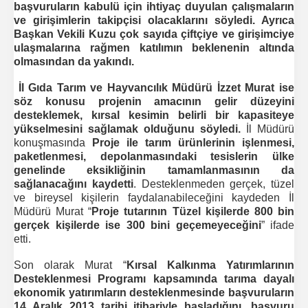
başvuruların kabulü için ihtiyaç duyulan çalışmaların
ve girişimlerin takipçisi olacaklarını söyledi. Ayrıca
Başkan Vekili Kuzu çok sayıda çiftçiye ve girişimciye
ulaşmalarına rağmen katılımın beklenenin altında
olmasından da yakındı.
İl Gıda Tarım ve Hayvancılık Müdürü İzzet Murat ise
söz konusu projenin amacının
gelir düzeyini
desteklemek, kırsal kesimin belirli bir kapasiteye
yükselmesini sağlamak olduğunu söyledi.
İl Müdürü
konuşmasında
Proje ile tarım ürünlerinin işlenmesi,
paketlenmesi, depolanmasındaki tesislerin ülke
genelinde eksikliğinin tamamlanmasının da
sağlanacağını kaydetti
. Desteklenmeden gerçek, tüzel
ve bireysel kişilerin faydalanabileceğini kaydeden İl
Müdürü Murat “
Proje tutarının Tüzel kişilerde 800 bin
gerçek kişilerde ise 300 bini geçemeyeceğini
” ifade
etti.
Son olarak Murat “
Kırsal Kalkınma Yatırımlarının
Desteklenmesi Programı kapsamında tarıma dayalı
ekonomik yatırımların desteklenmesinde başvuruların
14 Aralık 2013 tarihi itibariyle başladığını, başvuru