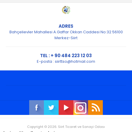
ADRES
Bahçelievler Mahallesi A.Gaffar Okkan Caddesi No:32 56100
Merkez-Siirt
TEL : + 90 484 223 12 03
E-posta :
siirttso@hotmail.com
Copyright © 2026. Siirt Ticaret ve Sanayi Odası