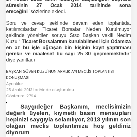
süresinin 27 Ocak 2014 tarihinde sona
ereceğini
"sözlerine ekledi.
Soru ve cevap şeklinde devam eden toplantıda,
katılımcılardan Ticaret Borsaları Neden Kurulmuyor
şeklinde yöneltilen soruyu Stso Başkan vekili Nedim
Kuzu “
Ticaret Borsalarının kurulabilmesi için Odamıza
en az bu işle uğraşan bin kişinin kayıt yaptırması
gerekir ve maalesef bu sayı 25 30 geçmemektedir
”
diye yanıtladı
BAŞKAN GÜVEN KUZU'NUN ARALIK AYI MECLİS TOPLANTISI
KONUŞMASI
Ayrıntılar
25 Aralık 2013 tarihinde oluşturuldu
Gösterim: 2794
Saygıdeğer Başkanım, meclisimizin
değerli üyeleri, kıymetli basın mensupları
hepinizi saygıyla selamlıyor, 2013 yılının son
olağan meclis toplantımıza hoş geldiniz
diyorum