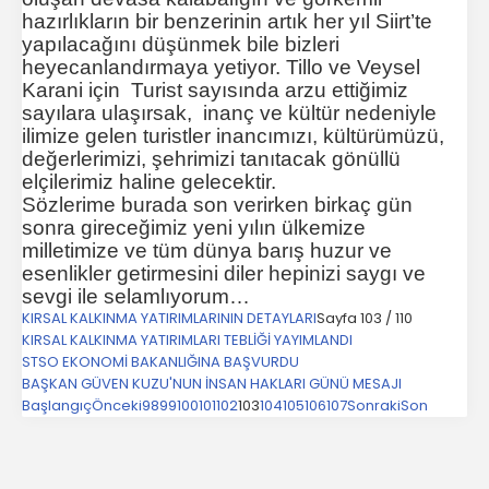
hazırlıkların bir benzerinin artık her yıl Siirt’te
yapılacağını düşünmek bile bizleri
heyecanlandırmaya yetiyor. Tillo ve Veysel
Karani için
Turist sayısında arzu ettiğimiz
sayılara ulaşırsak, inanç ve kültür nedeniyle
ilimize gelen turistler inancımızı, kültürümüzü,
değerlerimizi, şehrimizi tanıtacak gönüllü
elçilerimiz haline gelecektir.
Sözlerime burada son verirken birkaç gün
sonra gireceğimiz yeni yılın ülkemize
milletimize ve tüm dünya barış huzur ve
esenlikler getirmesini diler hepinizi saygı ve
sevgi ile selamlıyorum…
KIRSAL KALKINMA YATIRIMLARININ DETAYLARI
Sayfa 103 / 110
KIRSAL KALKINMA YATIRIMLARI TEBLİĞİ YAYIMLANDI
STSO EKONOMİ BAKANLIĞINA BAŞVURDU
BAŞKAN GÜVEN KUZU'NUN İNSAN HAKLARI GÜNÜ MESAJI
Başlangıç
Önceki
98
99
100
101
102
103
104
105
106
107
Sonraki
Son