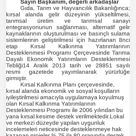
Sayın Başkanım, değerli arkadaşlar
Gıda, Tarım ve Hayvancılık Bakanlığınca;
kırsal alanda gelir düzeyinin yükseltilmesi,
tarımsal üretim ve tarımsal sanayi
entegrasyonunun sağlanması, alternatif gelir
kaynaklarının oluşturulması ve basınçlı sulama
sistemlerinin geliştirilmesi için hazırlanan 8nci
etap Kırsal Kalkınma Yatırımlarının
Desteklenmesi Programı Çerçevesinde Tarıma
Dayalı Ekonomik Yatırımların Desteklenmesi
Tebliği14 Aralık 2013 tarih ve 28851 sayılı
resmi gazetede yayımlanarak yürürlüğe
girmiştir.
Kırsal Kalkınma Planı çerçevesinde,
kırsal alanda ekonomik ve sosyal koşulların
iyileştirilmesi amacıyla uygulamaya koyulmuş
olan Kırsal Kalkınma Yatırımlarının
Desteklenmesi Programı ile 2006 yılından bu
yana kırsal kesime destek verilmektedir.
Lokal
ve merkezi düzeyde yapılan uygunluk
incelemeleri neticesinde desteklenmeye hak
kazanan projeler % 75 ila 80 oranında destek