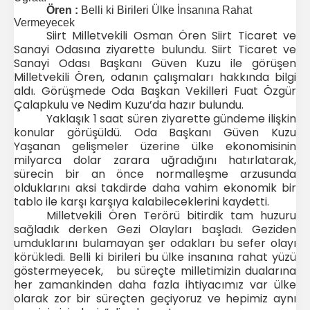
Ören :
Belli ki Birileri Ülke İnsanına Rahat
Vermeyecek
Siirt Milletvekili Osman Ören Siirt Ticaret ve
Sanayi Odasına ziyarette bulundu. Siirt Ticaret ve
Sanayi Odası Başkanı Güven Kuzu ile görüşen
Milletvekili Ören, odanın çalışmaları hakkında bilgi
aldı. Görüşmede Oda Başkan Vekilleri Fuat Özgür
Çalapkulu ve Nedim Kuzu’da hazır bulundu.
Yaklaşık 1 saat süren ziyarette gündeme ilişkin
konular görüşüldü. Oda Başkanı Güven Kuzu
Yaşanan gelişmeler üzerine ülke ekonomisinin
milyarca dolar zarara uğradığını hatırlatarak,
sürecin bir an önce normalleşme arzusunda
olduklarını aksi takdirde daha vahim ekonomik bir
tablo ile karşı karşıya kalabileceklerini kaydetti.
Milletvekili Ören Terörü bitirdik tam huzuru
sağladık derken Gezi Olayları başladı. Geziden
umduklarını bulamayan şer odakları bu sefer olayı
körükledi. Belli ki birileri bu ülke insanına rahat yüzü
göstermeyecek, bu süreçte milletimizin dualarına
her zamankinden daha fazla ihtiyacımız var ülke
olarak zor bir süreçten geçiyoruz ve hepimiz aynı