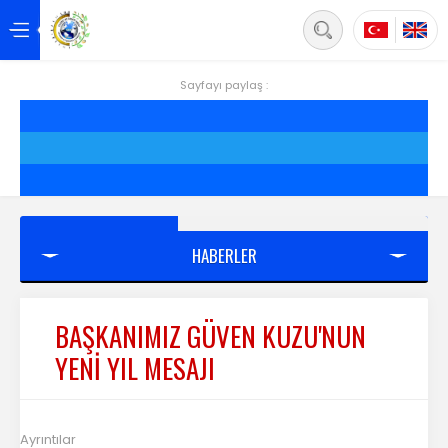
Back
Anasayfa
Sayfayı paylaş :
Hakkımızda
Hizmetler
Projeler
HABERLER
Siirt
Yönetim
BAŞKANIMIZ GÜVEN KUZU'NUN
YENİ YIL MESAJI
Üyelik
Mevzuat
Ayrıntılar