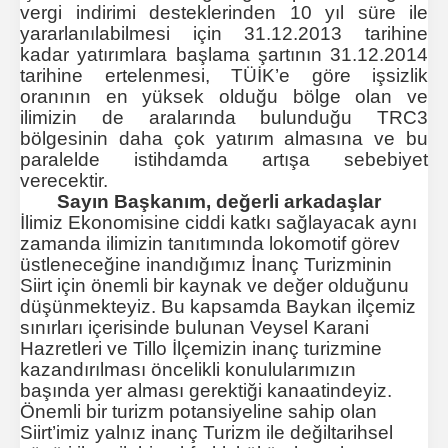
vergi indirimi desteklerinden 10 yıl süre ile
yararlanılabilmesi için 31.12.2013 tarihine
kadar yatırımlara başlama şartının 31.12.2014
tarihine ertelenmesi, TÜİK’e göre işsizlik
oranının en yüksek olduğu bölge olan ve
ilimizin de aralarında bulunduğu TRC3
bölgesinin daha çok yatırım almasına ve bu
paralelde istihdamda artışa sebebiyet
verecektir.
Sayın Başkanım, değerli arkadaşlar
İlimiz Ekonomisine ciddi katkı sağlayacak aynı
zamanda ilimizin tanıtımında lokomotif görev
üstleneceğine inandığımız İnanç Turizminin
Siirt için önemli bir kaynak ve değer olduğunu
düşünmekteyiz. Bu kapsamda Baykan ilçemiz
sınırları içerisinde bulunan Veysel Karani
Hazretleri ve Tillo İlçemizin inanç turizmine
kazandırılması öncelikli konulularımızın
başında yer alması gerektiği kanaatindeyiz.
Önemli bir turizm potansiyeline sahip olan
Siirt’imiz yalnız inanç Turizm ile değil
tarihsel