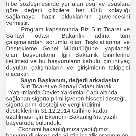
hibe sözleşmesinde yer alan usul ve esaslara
göre değerli çiftçilere her türlü kolaylığı
sağlamaya hazır olduklarının güvencesini
vermiştir.
Program kapsamında
Biz Siirt Ticaret ve
Sanayi odası ,
Bakanlık adına tüm
çalışmalardan sorumlu olan Teşkilatlanma ve
Destekleme Genel Müdürlüğüne, yapılacak
olan başvuruların ilgili Bakanlık birimlerine
iletilmesi ve bu başvuruların kabulü için ihtiyaç
duyulan çalışmaların ve girişimlerin takipçisi
olacaktır.
Sayın Başkanım, değerli arkadaşlar
Siirt Ticaret ve Sanayi Odası olarak
“Yatırımlarda Devlet Yardımları” adı altında
sağlanan sigorta primi işveren hissesi desteği,
sigorta primi desteği ve vergi indirimi
desteklerinin 31.12.2014 tarihine kadar
uzatılması için Ekonomi Bakanlığı’na yazılı
başvuruda bulunduk.
Ekonomi bakanlığımıza yaptığımız
başvuru dilekçesinde Siirt’in işsizlik oranının en