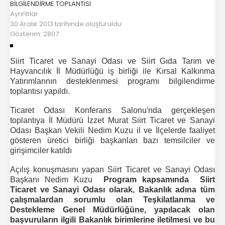
BİLGİLENDİRME TOPLANTISI
Ayrıntılar
30 Aralık 2013 tarihinde oluşturuldu
Gösterim: 2807
Siirt Ticaret ve Sanayi Odası ve
Siirt Gıda Tarım ve
Hayvancılık İl Müdürlüğü
iş birliği ile Kırsal Kalkınma
Yatırımlarının desteklenmesi programı bilgilendirme
toplantısı yapıldı.
Ticaret Odası Konferans Salonu'nda gerçekleşen
toplantıya İl Müdürü
İzzet Murat Siirt Ticaret ve Sanayi
Odası Başkan Vekili Nedim Kuzu
il ve İlçelerde faaliyet
gösteren üretici birliği başkanları bazı temsilciler ve
girişimciler katıldı
Açılış konuşmasını yapan Siirt Ticaret ve Sanayi Odası
Başkanı Nedim Kuzu
Program kapsamında Siirt
Ticaret ve Sanayi Odası olarak, Bakanlık adına tüm
çalışmalardan sorumlu olan Teşkilatlanma ve
Destekleme Genel Müdürlüğüne, yapılacak olan
başvuruların ilgili Bakanlık birimlerine iletilmesi ve bu