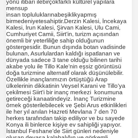
yönü itibarı ilebirçokfarklı kültürel yapılara
mensup
insan topluluklarınabeşiklikyapmış
birmedeniyetesahiptir.
Derzin Kalesi, İncekaya
Kalesi, İrun Kalesi, Şirvan Kalesi, Ulu Cami,
Cumhuriyet Camii, Siirt’in
, turizm açısından
önemli bir yeterliliğe sahip olduğunun
göstergesidir. Bunun dışında botan vadisinde
bulunan, Asurlulardan kaldığı ispatlanan ve
dünyada sadece 3 tane olduğu bilinen tarihi
akabe yolu ile Tillo Kale’nin eşsiz görüntüsü
doğa turizmine alternatif olarak düşünülebilir.
Özellikle inançlarımızın örtüştüğü Arap
ülkelerinin dikkatinin Veysel Karani ve Tillo’ya
çekilmesi Siirt’i bir inanç merkezi konumuna
getireceği kanaatindeyiz. İnanç Turizmine
örnek gösterilebilecek ve Şebi Arus etkinlikleri
ile her yıl anılan Hazreti Mevlana 7 den 70
herkes tarafından takip ediliyor ve bu sayede
Konya ili binlerce kişiye ev sahipliği yapıyor.
İstanbul Feshane’de Siirt günleri nedeniyle
oluşan devasa kalabalığın ve görkemli