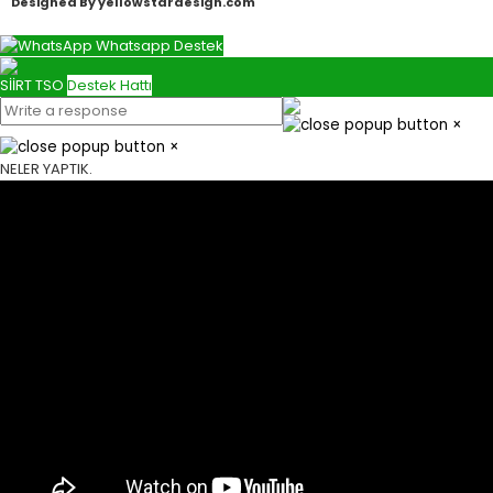
Designed By yellowstardesign.com
Whatsapp Destek
SİİRT TSO
Destek Hattı
×
×
NELER YAPTIK.