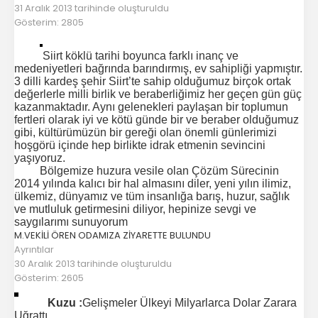
Başkan
31 Aralık 2013 tarihinde oluşturuldu
Gösterim: 2805
İletişim
Siirt köklü
tarihi boyunca farklı inanç ve
medeniyetleri bağrında barındırmış, ev sahipliği yapmıştır.
3 dilli kardeş şehir Siirt’te sahip olduğumuz birçok ortak
değerlerle milli birlik ve beraberliğimiz her geçen gün güç
kazanmaktadır. Aynı gelenekleri paylaşan bir toplumun
fertleri olarak iyi ve kötü günde bir ve beraber olduğumuz
gibi, kültürümüzün bir gereği olan önemli günlerimizi
hoşgörü içinde hep birlikte idrak etmenin sevincini
yaşıyoruz.
Bölgemize huzura vesile olan Çözüm Sürecinin
2014 yılında kalıcı bir hal almasını diler,
yeni yılın ilimiz,
ülkemiz, dünyamız ve tüm insanlığa barış, huzur, sağlık
ve mutluluk getirmesini diliyor, hepinize sevgi ve
saygılarımı sunuyorum
M.VEKİLİ ÖREN ODAMIZA ZİYARETTE BULUNDU
Ayrıntılar
30 Aralık 2013 tarihinde oluşturuldu
Gösterim: 2605
Kuzu :
Gelişmeler Ülkeyi Milyarlarca Dolar Zarara
Uğrattı