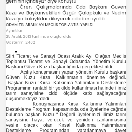
geminin içindeyiz” diye konuştu
Ören, Çalışmalarında Oda Başkanı Güven
Kuzu ve Başkanvekilleri Özgür Çalapkulu ve Nedim
Kuzu’ya kolaylıklar dileyerek odadan ayrıldı
ODAMIZIN ARALIK AYI MECLİS TOPLANTISI YAPILDI
Ayrıntılar
25 Aralık 2013 tarihinde oluşturuldu
Gösterim: 2402
Siirt Ticaret ve Sanayi Odası Aralık Ayı Olağan Meclis
Toplantısı Ticaret ve Sanayi Odasında Yönetim Kurulu
Başkanı Güven Kuzu başkanlığında gerçekleştirildi.
Açılış konuşmasını yapan yönetim Kurulu başkanı
Güven Kuzu Kırsal Kalkınmanın önemine değindi.
Başkan Kuzu "Kırsal Kalkınma Yatırımlarını Destekleme
Programının rantabl bir şekilde kullanılması halinde ilimiz
tarım sanayisine ciddi ölçüde katkı sağlayacağını
düşünmekteyiz
”dedi
Konuşmasında Kırsal Kalkınma Yatırımları
Destekleme Programı kapsamında oda üyelerine çağrıda
bulunan başkan Kuzu “ Değerli üyelerimizi i
limiz tarım
sanayisine hayat verecek ve yeniden canlanmasına
vesile olacak olan Kırsal Kalkınma Yatırımlarını
Destekleme Programından yararlanmaya davet