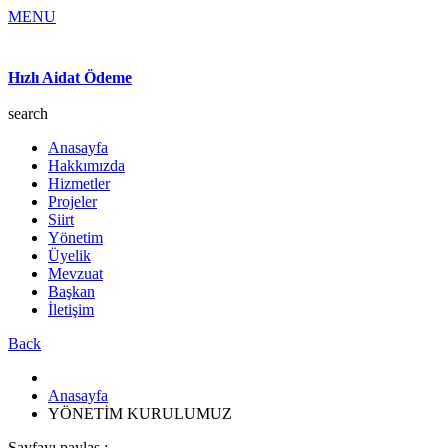
MENU
Hızlı Aidat Ödeme
search
Anasayfa
Hakkımızda
Hizmetler
Projeler
Siirt
Yönetim
Üyelik
Mevzuat
Başkan
İletişim
Back
Anasayfa
YÖNETİM KURULUMUZ
Sayfayı paylaş :