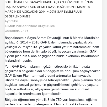
SİİRT TİCARET VE SANAYİ ODASI BAŞKANI GÜVEN KUZU ' NUN
BAŞBAKANIMIZ SAYIN AHMET DAVUTOĞLU’NUN 8 MART’TA
MARDİN’DE AÇIKLADIĞI 2014 – 2018 GAP EYLEM PLANI
DEĞERLENDİRMESİ
Ayrıntılar
13 Mart 2015 tarihinde oluşturuldu
Gösterim: 2436
Başbakanımız Sayın Ahmet Davutoğlu’nun 8 Mart’ta Mardin’de
açıkladığı 2014 – 2018 GAP Eylem planında yapılacak olan
yaklaşık 27 milyar lira ‘ya yakın kamu yatırım harcamaları hem
bölgemizde hem de ilimizde büyük heyecan yaratmıştır. GAP
Eylem planının 5 ana başlığından biride ekonomik kalkınmanın
hızlandırılma
sıdır.
Yeni GAP Eylem planının çözüm süreciyle birlikte hayata
geçirilmesi bölgede ciddi bir değişim ve dönüşüm sağlayacaktır.
GAP Eylem Planı tarımsal üretimi artırmakla kalmayacak,
istihdama dayalı sanayiyi de tetikleyecektir. Eylem planının diğer
başlıkları sosyal gelişmenin güçlendirilmesi, şehirlerde yaşana
bilirliğin arttırılması, altyapının geliştirilmesi ve kurumsal
kapasitenin artırılmasını içermektedir.
Bölgede öğrencilere yönelik 8 bin 750 yurt kapasitesi, eğitime
verilen önemin bir göstergesidir. Planda Kırsal kalkınmadan