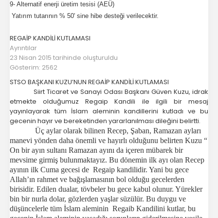
9- Alternatif enerji üretim tesisi (AEÜ)
Yatırım tutarının % 50' sine hibe desteği verilecektir.
REGAİP KANDİLİ KUTLAMASI
Ayrıntılar
23 Nisan 2015 tarihinde oluşturuldu
Gösterim: 2562
STSO BAŞKANI KUZU’NUN REGAİP KANDİLİ KUTLAMASI
Siirt Ticaret ve Sanayi Odası Başkanı Güven Kuzu, idrak
etmekte olduğumuz Regaip Kandili ile ilgili bir mesaj
yayınlayarak tüm İslam aleminin kandillerini kutladı ve bu
gecenin hayır ve bereketinden yararlanılması dileğini belirtti.
Üç aylar olarak bilinen Recep, Şaban, Ramazan ayları
manevi yönden daha önemli ve hayırlı olduğunu belirten Kuzu “
On bir ayın sultanı Ramazan ayını da içeren mübarek bir
mevsime girmiş bulunmaktayız. Bu dönemin ilk ayı olan Recep
ayının ilk Cuma gecesi de Regaip kandilidir. Yani bu gece
Allah’ın rahmet ve bağışlamasının bol olduğu gecelerden
birisidir. Edilen dualar, tövbeler bu gece kabul olunur. Yürekler
bin bir nurla dolar, gözlerden yaşlar süzülür. Bu duygu ve
düşüncelerle tüm İslam aleminin Regaib Kandilini kutlar, bu