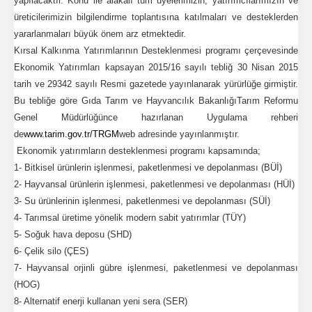
yapılacaktır. Konu ile alakalı tüm üyelerimizin, yatırımcılarımızın ve
üreticilerimizin bilgilendirme toplantısına katılmaları ve desteklerden
yararlanmaları büyük önem arz etmektedir.
Kırsal Kalkınma Yatırımlarının Desteklenmesi programı çerçevesinde
Ekonomik Yatırımları kapsayan 2015/16 sayılı tebliğ 30 Nisan 2015
tarih ve 29342 sayılı Resmi gazetede yayınlanarak yürürlüğe girmiştir.
Bu tebliğe göre Gıda Tarım ve Hayvancılık Bakanlığı
Tarım Reformu
Genel Müdürlüğünce hazırlanan Uygulama rehberi
de
www.tarim.gov.tr/TRGM
web adresinde yayınlanmıştır.
Ekonomik yatırımların desteklenmesi programı kapsamında;
1- Bitkisel ürünlerin işlenmesi, paketlenmesi ve depolanması (BÜİ)
2- Hayvansal ürünlerin işlenmesi, paketlenmesi ve depolanması (HÜİ)
3- Su ürünlerinin işlenmesi, paketlenmesi ve depolanması (SÜİ)
4- Tarımsal üretime yönelik modern sabit yatırımlar (TÜY)
5- Soğuk hava deposu (SHD)
6- Çelik silo (ÇES)
7- Hayvansal orjinli gübre işlenmesi, paketlenmesi ve depolanması
(HOG)
8- Alternatif enerji kullanan yeni sera (SER)