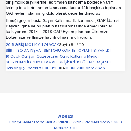
girişimcilik teşviklerine, eğitimden istihdama bölgede yarım
kalmış tesislerin tamamlanmasına kadar 115 başlıkta toplanan
GAP eylem planını içi dolu olarak değerlendiriyoruz.
Emeği geçen başta Sayın Kalkınma Bakanımıza, GAP İdaresi
Başkanlığına ve bu planın hazırlanmasında emeği olanları
kutluyorum. 2014 – 2018 GAP Eylem planının Ülkemize,
Bölgemize ve İlimize hayırlı olmasını diliyorum.
2015 GİRİŞİMCİLİK YILI OLACAK
Sayfa 84 / 110
SİİRT TSO’DA İNŞAAT SEKTÖRÜ KOMİTE TOPLANTISI YAPILDI
10 Ocak Çalışan Gazeteciler Günü Kutlama Mesajı
2015 YILININ İLK “UYGULAMALI GİRİŞİMCİLİK EĞİTİMİ” BAŞLADI
Başlangıç
Önceki
79
80
81
82
83
84
85
86
87
88
Sonraki
Son
ADRES
Bahçelievler Mahallesi A.Gaffar Okkan Caddesi No:32 56100
Merkez-Siirt