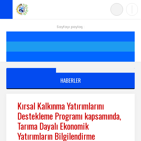
Back
Anasayfa
Sayfayı paylaş :
Hakkımızda
Hizmetler
Projeler
HABERLER
Siirt
Yönetim
Kırsal Kalkınma Yatırımlarını
Destekleme Programı kapsamında,
Üyelik
Tarıma Dayalı Ekonomik
Mevzuat
Yatırımların Bilgilendirme