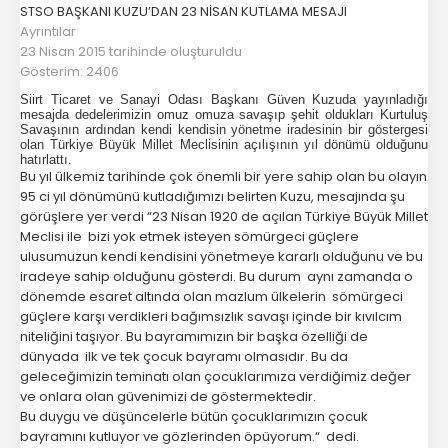
STSO BAŞKANI KUZU’DAN 23 NİSAN KUTLAMA MESAJI
Ayrıntılar
23 Nisan 2015 tarihinde oluşturuldu
Gösterim: 2406
Siirt Ticaret ve Sanayi Odası Başkanı Güven Kuzuda yayınladığı
mesajda dedelerimizin omuz omuza savaşıp şehit oldukları Kurtuluş
Savaşının ardından kendi kendisin yönetme iradesinin bir göstergesi
olan Türkiye Büyük Millet Meclisinin açılışının yıl dönümü olduğunu
hatırlattı.
Bu yıl ülkemiz tarihinde çok önemli bir yere sahip olan bu olayın
95 ci yıl dönümünü kutladığımızı belirten Kuzu, mesajında şu
görüşlere yer verdi “23 Nisan 1920 de açılan Türkiye Büyük Millet
Meclisi ile bizi yok etmek isteyen sömürgeci güçlere
ulusumuzun kendi kendisini yönetmeye kararlı olduğunu ve bu
iradeye sahip olduğunu gösterdi. Bu durum aynı zamanda o
dönemde esaret altında olan mazlum ülkelerin sömürgeci
güçlere karşı verdikleri bağımsızlık savaşı içinde bir kıvılcım
niteliğini taşıyor. Bu bayramımızın bir başka özelliği de
dünyada ilk ve tek çocuk bayramı olmasıdır. Bu da
geleceğimizin teminatı olan çocuklarımıza verdiğimiz değer
ve onlara olan güvenimizi de göstermektedir.
Bu duygu ve düşüncelerle bütün çocuklarımızın çocuk
bayramını kutluyor ve gözlerinden öpüyorum.“ dedi.