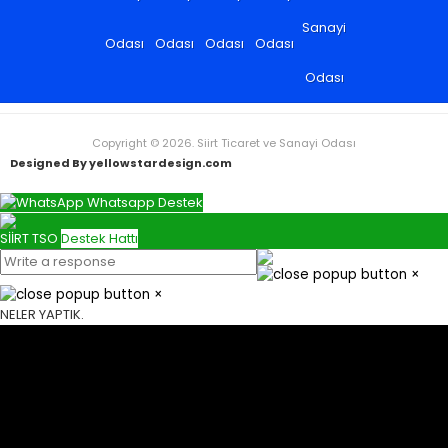
Copyright © 2026. Siirt Ticaret ve Sanayi Odası
Designed By yellowstardesign.com
Whatsapp Destek
SİİRT TSO
Destek Hattı
×
×
NELER YAPTIK.