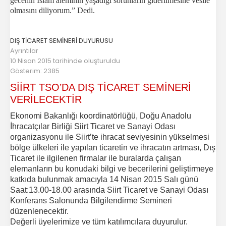
gecenin İslam aleminin yaşadığı sorunların giderilmesine vesile
olmasını diliyorum.” Dedi.
DIŞ TİCARET SEMİNERİ DUYURUSU
Ayrıntılar
10 Nisan 2015 tarihinde oluşturuldu
Gösterim: 2385
SİİRT TSO’DA DIŞ TİCARET SEMİNERİ
VERİLECEKTİR
Ekonomi Bakanlığı koordinatörlüğü, Doğu Anadolu
İhracatçılar Birliği Siirt Ticaret ve Sanayi Odası
organizasyonu ile Siirt’te ihracat seviyesinin yükselmesi
bölge ülkeleri ile yapılan ticaretin ve ihracatın artması, Dış
Ticaret ile ilgilenen firmalar ile buralarda çalışan
elemanların bu konudaki bilgi ve becerilerini geliştirmeye
katkıda bulunmak amacıyla 14 Nisan 2015 Salı günü
Saat:13.00-18.00 arasında Siirt Ticaret ve Sanayi Odası
Konferans Salonunda Bilgilendirme Semineri
düzenlenecektir.
Değerli üyelerimize ve tüm katılımcılara duyurulur.