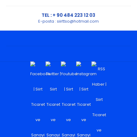
TEL : + 90 484 223 12 03
E-posta :
siirttso@hotmail.com