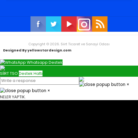
Copyright © 2026. Siirt Ticaret ve Sanayi Odası
Designed By yellowstardesign.com
Whatsapp Destek
SİİRT TSO
Destek Hattı
×
×
NELER YAPTIK.