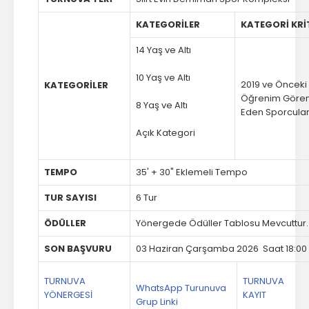
KATEGORİLER
KATEGORİ KRİ
14 Yaş ve Altı
10 Yaş ve Altı
2019 ve Önceki 
KATEGORİLER
Öğrenim Gören 
8 Yaş ve Altı
Eden Sporcula
Açık Kategori
TEMPO
35' + 30" Eklemeli Tempo
TUR SAYISI
6 Tur
ÖDÜLLER
Yönergede Ödüller Tablosu Mevcuttur
SON BAŞVURU
03 Haziran Çarşamba 2026 Saat 18:00
TURNUVA
TURNUVA
WhatsApp Turunuva
YÖNERGESİ
KAYIT
Grup Linki