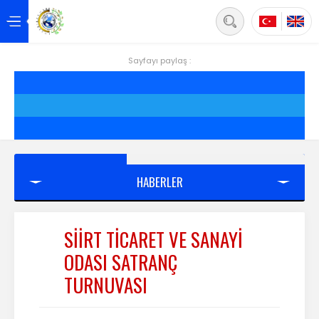
Back
Anasayfa
Sayfayı paylaş :
Hakkımızda
Hizmetler
Projeler
HABERLER
Siirt
Yönetim
SİİRT TİCARET VE SANAYİ
ODASI SATRANÇ
Üyelik
TURNUVASI
Mevzuat