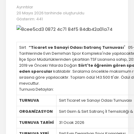
Başkan
Ayrıntılar
20 Mayıs 2026 tarihinde oluşturuldu
İletişim
Gösterim: 441
Siirt
“Ticaret ve Sanayi Odası Satranç Turnuvası
" 05
Tarihlerinde Evin Demirhan Spor Kompleksi'nde yapılacaktır
İlçe Spor Müdürlüklerinden çıkartılan TSF Lisansına sahip, 202
2019 ve Önceki Yıllarda Doğan
Siirt'te öğrenim gören spo
eden sporcular
katılabilir. Sıralama öncelikle maksimum r
sırasına göre yapılacaktır. Toplam ödül 143.500 tl'dir. Ödül
mevcuttur.
Turnuva Detayları:
TURNUVA
Siirt Ticaret ve Sanayi Odası Turnuvası
ORGANİZASYON
Siirt Gsim & Siirt Satranç İl Temsilciliği 
TURNUVA TARİHİ
31 Ocak 2026
TURNUVA YERİ
Siirt Evin Demirhan Spor Kompleksi