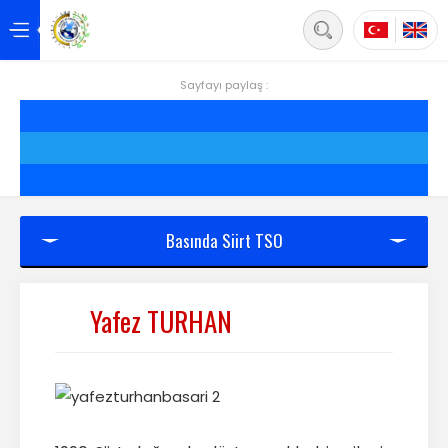
Back
Anasayfa
Sayfayı paylaş :
Hakkımızda
Hizmetler
Projeler
Basında Siirt TSO
Siirt
Yafez TURHAN
Yönetim
Üyelik
Mevzuat