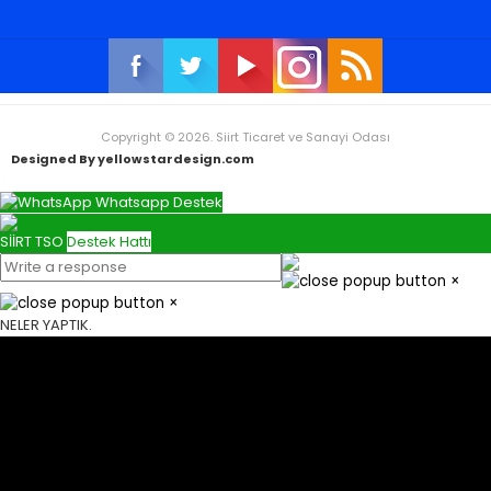
Copyright © 2026. Siirt Ticaret ve Sanayi Odası
Designed By yellowstardesign.com
Whatsapp Destek
SİİRT TSO
Destek Hattı
×
×
NELER YAPTIK.