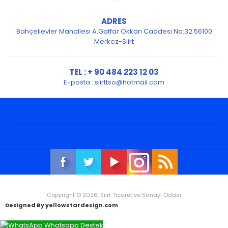
ADRES
Bahçelievler Mahallesi A.Gaffar Okkan Caddesi No:32 56100
Merkez-Siirt
TEL : + 90 484 223 12 03
E-posta :
siirttso@hotmail.com
Copyright © 2026. Siirt Ticaret ve Sanayi Odası
Designed By yellowstardesign.com
Whatsapp Destek