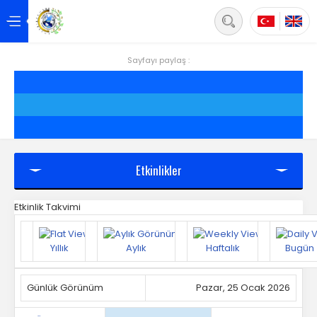
Back
Anasayfa
Sayfayı paylaş :
Hakkımızda
Hizmetler
Projeler
Etkinlikler
Siirt
Etkinlik Takvimi
Yönetim
Yıllık
Aylık
Haftalık
Bugün
Üyelik
Mevzuat
Günlük Görünüm
Pazar, 25 Ocak 2026