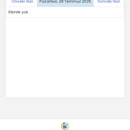
Başkan
Önceki Gün
Pazartesi, 28 Temmuz 2025
Sonraki Gün
Etkinlik yok
İletişim