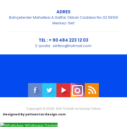
ADRES
Bahçelievler Mahallesi A.Gaffar Okkan Caddesi No:32 56100
Merkez-Siirt
TEL : + 90 484 223 12 03
E-posta :
siirttso@hotmail.com
Copyright © 2026. Siirt Ticaret ve Sanayi Odası
Designed By yellowstardesign.com
Whatsapp Destek