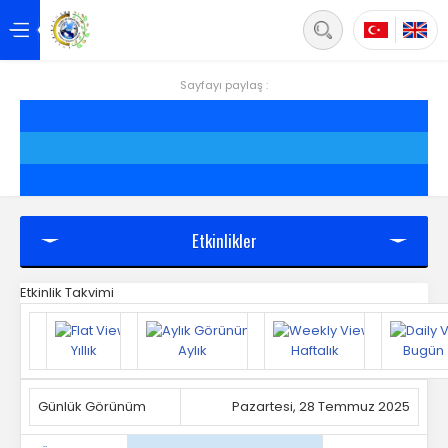
Back
Anasayfa
Sayfayı paylaş :
Hakkımızda
Hizmetler
Projeler
Etkinlikler
Siirt
Etkinlik Takvimi
Yönetim
Yıllık
Aylık
Haftalık
Bugün
Üyelik
Mevzuat
Günlük Görünüm
Pazartesi, 28 Temmuz 2025