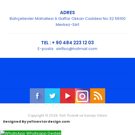
ADRES
Bahçelievler Mahallesi A.Gaffar Okkan Caddesi No:32 56100
Merkez-Siirt
TEL : + 90 484 223 12 03
E-posta :
siirttso@hotmail.com
Copyright © 2026. Siirt Ticaret ve Sanayi Odası
Designed By yellowstardesign.com
Whatsapp Destek