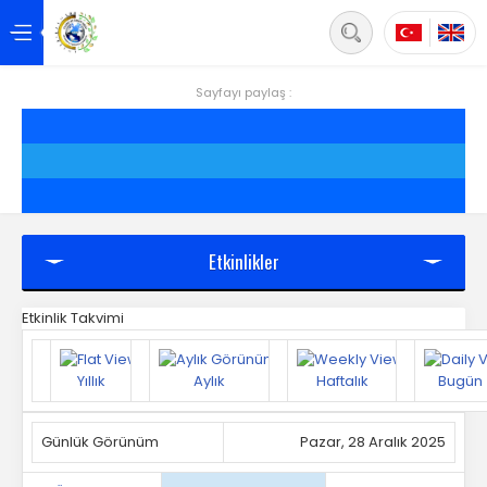
Back
Anasayfa
Sayfayı paylaş :
Hakkımızda
Hizmetler
Projeler
Etkinlikler
Siirt
Etkinlik Takvimi
Yönetim
Yıllık
Aylık
Haftalık
Bugün
Üyelik
Mevzuat
Günlük Görünüm
Pazar, 28 Aralık 2025