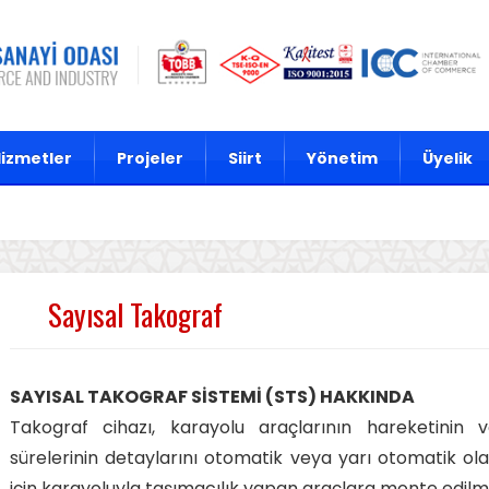
izmetler
Projeler
Siirt
Yönetim
Üyelik
Sayısal Takograf
SAYISAL TAKOGRAF SİSTEMİ (STS) HAKKINDA
Takograf cihazı, karayolu araçlarının hareketinin v
sürelerinin detaylarını otomatik veya yarı otomatik 
için karayoluyla taşımacılık yapan araçlara monte edilme