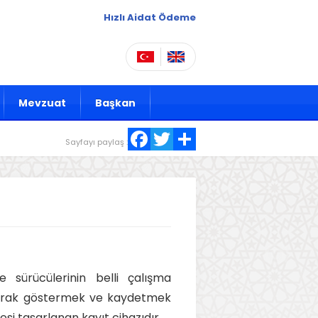
Hızlı Aidat Ödeme
Mevzuat
Başkan
Facebook
Twitter
Share
Sayfayı paylaş :
e sürücülerinin belli çalışma
olarak göstermek ve kaydetmek
si tasarlanan kayıt cihazıdır.