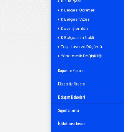
K3 Belgesi
K Belgesi Ücretleri
K Belgesi Vizesi
Devir İşlemleri
K Belgesinin Nakli
Taşıt İlave ve Düşümü
Yönetmelik Değişikliği
Kapasite Raporu
Ekspertiz Raporu
Dolaşım Belgeleri
Sigorta Levha
İş Makinası Tescili