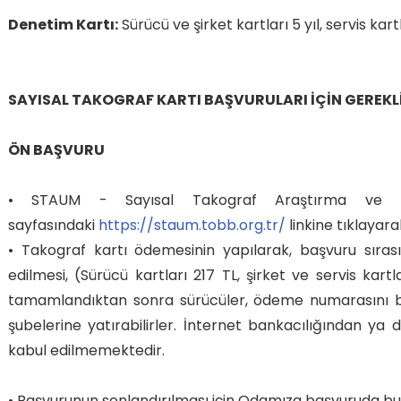
Denetim Kartı:
Sürücü ve şirket kartları 5 yıl, servis kartla
SAYISAL TAKOGRAF KARTI BAŞVURULARI İÇİN GEREKLİ
ÖN BAŞVURU
• STAUM - Sayısal Takograf Araştırma ve U
sayfasındaki
https://staum.tobb.org.tr/
linkine tıklayar
• Takograf kartı ödemesinin yapılarak, başvuru sıra
edilmesi, (Sürücü kartları 217 TL, şirket ve servis kart
tamamlandıktan sonra sürücüler, ödeme numarasını bel
şubelerine yatırabilirler. İnternet bankacılığından ya
kabul edilmemektedir.
• Başvurunun sonlandırılması için Odamıza başvuruda bu