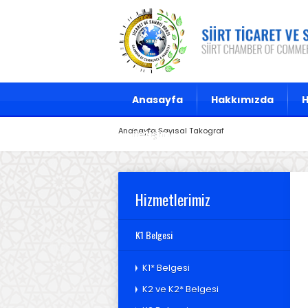
Anasayfa
Hakkımızda
H
Anasayfa
Sayısal Takograf
İletişim
Hizmetlerimiz
K1 Belgesi
K1* Belgesi
K2 ve K2* Belgesi