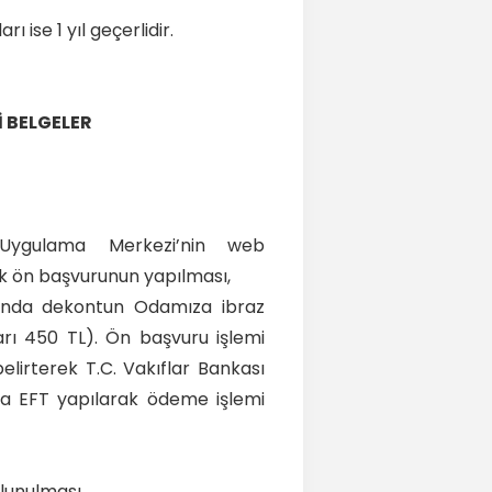
rı ise 1 yıl geçerlidir.
 BELGELER
ygulama Merkezi’nin web
ak ön başvurunun yapılması,
sında dekontun Odamıza ibraz
ları 450 TL). Ön başvuru işlemi
irterek T.C. Vakıflar Bankası
 da EFT yapılarak ödeme işlemi
lunulması.